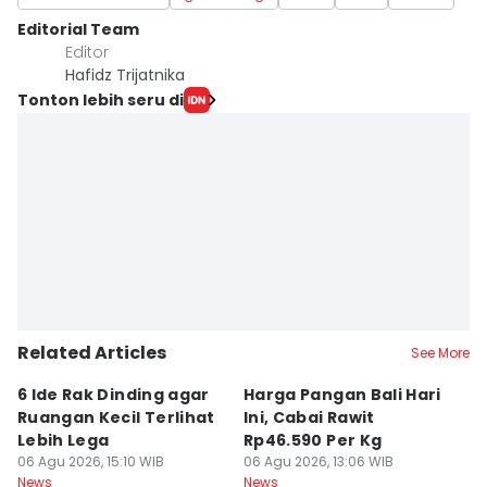
Editorial Team
Editor
Hafidz Trijatnika
Tonton lebih seru di
Related Articles
See More
6 Ide Rak Dinding agar
Harga Pangan Bali Hari
S
Ruangan Kecil Terlihat
Ini, Cabai Rawit
D
Lebih Lega
Rp46.590 Per Kg
a
06 Agu 2026, 15:10 WIB
06 Agu 2026, 13:06 WIB
M
06
News
News
Ne