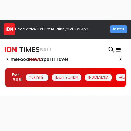
Baca artikel
IDN Times
lainnya di IDN App
Install
BALI
Home
Food
News
Sport
Travel
For
Yuk Pilih !
Iklanin di IDN
INSIDENESIA
#Loka
You