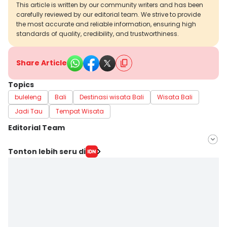
This article is written by our community writers and has been
carefully reviewed by our editorial team. We strive to provide
the most accurate and reliable information, ensuring high
standards of quality, credibility, and trustworthiness.
Share Article
Topics
buleleng
Bali
Destinasi wisata Bali
Wisata Bali
Jadi Tau
Tempat Wisata
Editorial Team
Editor
Tonton lebih seru di
Irma Yudistirani
Editor
Erick Akbar