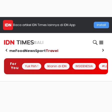
Baca artikel
IDN Times
lainnya di IDN App
Install
BALI
Home
Food
News
Sport
Travel
For
Yuk Pilih !
Iklanin di IDN
INSIDENESIA
#Loka
You