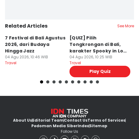
Related Articles
See More
7 Festival di Bali Agustus
[QUIZ] Pilih
R
2026, dari Budaya
Tongkrongan di Bali,
U
Hingga Jazz
karakter Spooky in Love
d
04 Agu 2026, 10:46 WIB
Ini Mirip Kamu
04 Agu 2026, 10:25 WIB
y
03
Travel
Travel
Tr
Play Quiz
About Us
Editorial Team
Contact Us
Terms of Services
Pedoman Media Siber
Index
Sitemap
Follow Us