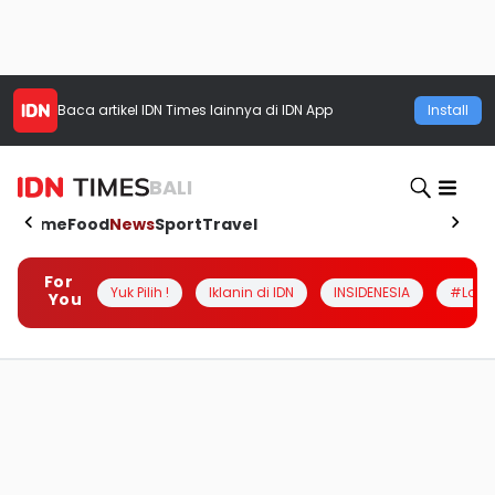
Baca artikel
IDN Times
lainnya di IDN App
Install
BALI
Home
Food
News
Sport
Travel
For
Yuk Pilih !
Iklanin di IDN
INSIDENESIA
#Loka
You