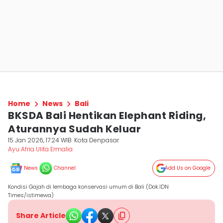
Home
News
Bali
BKSDA Bali Hentikan Elephant Riding,
Aturannya Sudah Keluar
15 Jan 2026, 17:24 WIB
Kota Denpasar
Ayu Afria Ulita Ermalia
News
Channel
Add Us on Google
Kondisi Gajah di lembaga konservasi umum di Bali (Dok.IDN
Times/istimewa)
Share Article