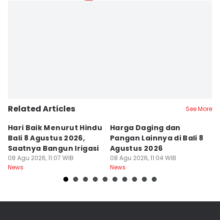
Related Articles
See More
Hari Baik Menurut Hindu
Harga Daging dan
P
Bali 8 Agustus 2026,
Pangan Lainnya di Bali 8
di
Saatnya Bangun Irigasi
Agustus 2026
B
08 Agu 2026, 11:07 WIB
08 Agu 2026, 11:04 WIB
08
News
News
Ne