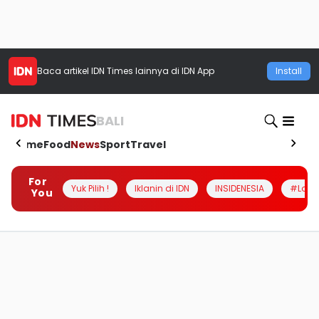
Baca artikel
IDN Times
lainnya di IDN App
Install
BALI
Home
Food
News
Sport
Travel
For
Yuk Pilih !
Iklanin di IDN
INSIDENESIA
#Loka
You