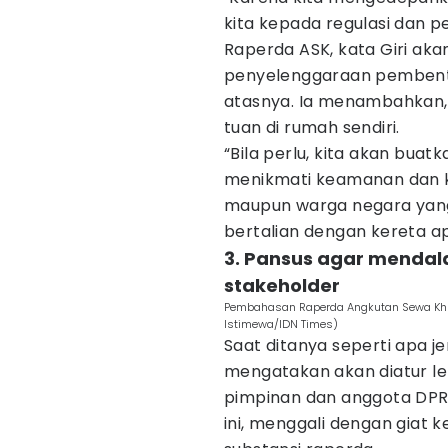
kita kepada regulasi dan p
Raperda ASK, kata Giri aka
penyelenggaraan pembent
atasnya. Ia menambahkan, 
tuan di rumah sendiri.
“Bila perlu, kita akan buat
menikmati keamanan dan 
maupun warga negara yang
bertalian dengan kereta ap
3. Pansus agar mendal
stakeholder
Pembahasan Raperda Angkutan Sewa Khusu
Istimewa/IDN Times)
Saat ditanya seperti apa je
mengatakan akan diatur leb
pimpinan dan anggota DPRD
ini, menggali dengan giat k