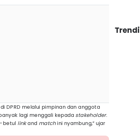
Trendi
di DPRD melalui pimpinan dan anggota
h banyak lagi menggali kepada
stakeholder
.
l-betul
link
and
match
ini nyambung,” ujar