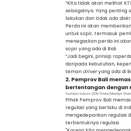
“Kita tidak akan melihat K
sebagainya. Yang penting s
lakukan dan tidak ada diskri
Perda ini akan memberika
untuk sopir, termasuk pem
menegaskan perda ini aka
sopir yang ada di Bali.
“Jadi begini, prinsip raper
daripada kebutuhan, kepen
teman
driver
yang ada di Ba
2. Pemprov Bali memast
bertentangan dengan r
Ilustrasi hukum (IDN Times/Mardya Shak
Pihak Pemprov Bali memast
regulasi yang berlaku di I
mengedepankan regulasi d
terbentuknya regulasi.
"Karena kita mengedepan