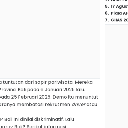
5
.
17 Agus
6
.
Piala A
7
.
GIIAS 2
na tuntutan dari sopir pariwisata. Mereka
vinsi Bali pada 6 Januari 2025 lalu.
ada 25 Februari 2025. Demo itu menuntut
ntaranya membatasi rekrutmen
driver
atau
ali ini dinilai diskriminatif. Lalu
ov Bali? Berikut informasi