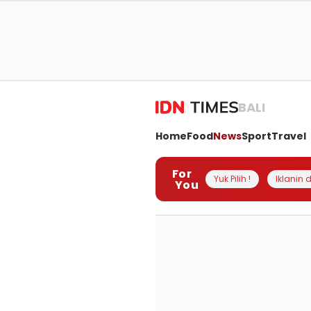
BALI
Home
Food
News
Sport
Travel
For
Yuk Pilih !
Iklanin d
You