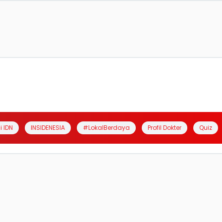
i IDN
INSIDENESIA
#LokalBerdaya
Profil Dokter
Quiz