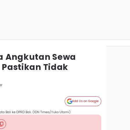
a Angkutan Sewa
, Pastikan Tidak
ar
Add Us on Google
ta Bali ke DPRD Bali. (IDN Times/Yuko Utami)