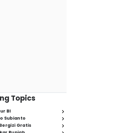
ng Topics
ur BI
o Subianto
ergizi Gratis
ukar Rupiah