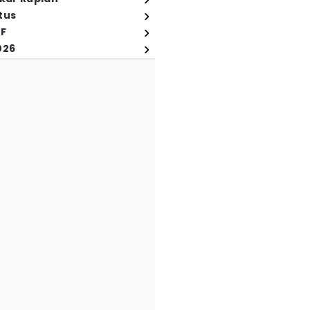
tus
FF
026