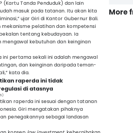
TP (Kartu Tanda Penduduk) dan lain
More 
udah masuk pada tatanan. Itu akan kita
minasi,” ujar Giri di Kantor Gubernur Bali.
n mekanisme pelatihan dan kompetensi
bekalan tentang kebudayaan. Ia
n mengawal kebutuhan dan keinginan
da ini pertama sekali ini adalah mengawal
tingan, dan keinginan daripada teman-
li,” kata dia.
ikan raperda ini tidak
egulasi di atasnya
ti)
ikan raperda ini sesuai dengan tatanan
ndonesia. Giri mengatakan pihaknya
an penegakannya sebagai landasan
kan konsep
low investment
, keberpihakan