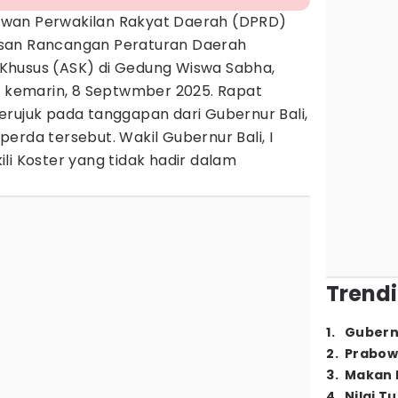
wan Perwakilan Rakyat Daerah (DPRD)
an Rancangan Peraturan Daerah
Khusus (ASK) di Gedung Wiswa Sabha,
in kemarin, 8 Septwmber 2025. Rapat
erujuk pada tanggapan dari Gubernur Bali,
erda tersebut. Wakil Gubernur Bali, I
li Koster yang tidak hadir dalam
Trendi
1
.
Gubern
2
.
Prabow
3
.
Makan B
4
.
Nilai T