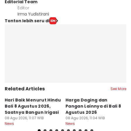
Editorial Team
Editor
Irma Yudistirani
Tonton lebih seru di
Related Articles
See More
Hari Baik Menurut Hindu
Harga Daging dan
P
Bali 8 Agustus 2026,
Pangan Lainnya di Bali 8
di
Saatnya Bangun Irigasi
Agustus 2026
B
08 Agu 2026, 11:07 WIB
08 Agu 2026, 11:04 WIB
08
News
News
Ne