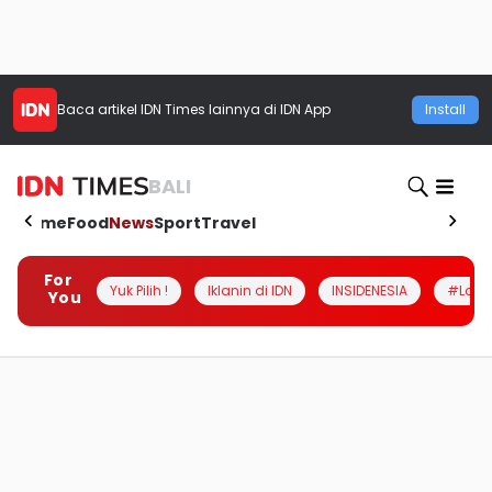
Baca artikel
IDN Times
lainnya di IDN App
Install
BALI
Home
Food
News
Sport
Travel
For
Yuk Pilih !
Iklanin di IDN
INSIDENESIA
#Loka
You