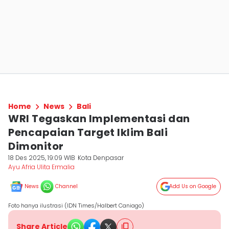
Home
News
Bali
WRI Tegaskan Implementasi dan
Pencapaian Target Iklim Bali
Dimonitor
18 Des 2025, 19:09 WIB
Kota Denpasar
Ayu Afria Ulita Ermalia
News
Channel
Add Us on Google
Foto hanya ilustrasi (IDN Times/Halbert Caniago)
Share Article