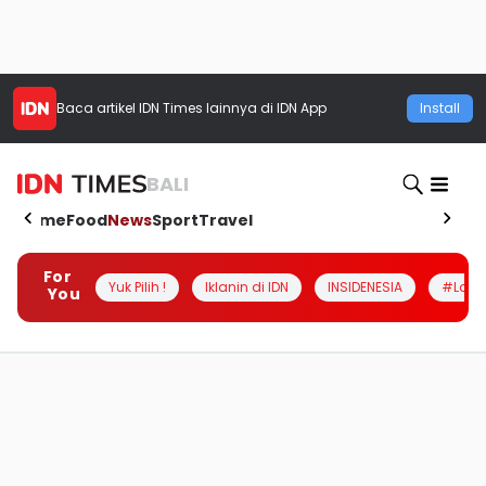
Baca artikel
IDN Times
lainnya di IDN App
Install
BALI
Home
Food
News
Sport
Travel
For
Yuk Pilih !
Iklanin di IDN
INSIDENESIA
#Loka
You