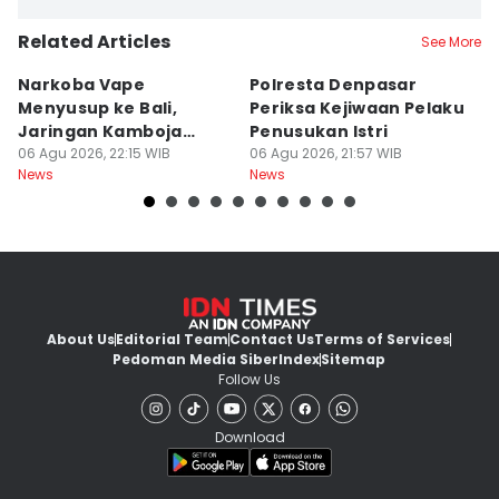
Related Articles
See More
Narkoba Vape
Polresta Denpasar
4
Menyusup ke Bali,
Periksa Kejiwaan Pelaku
T
Jaringan Kamboja
Penusukan Istri
d
Terbongkar
06 Agu 2026, 22:15 WIB
06 Agu 2026, 21:57 WIB
06
News
News
Ne
About Us
Editorial Team
Contact Us
Terms of Services
Pedoman Media Siber
Index
Sitemap
Follow Us
Download