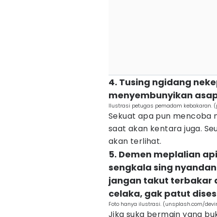
4. Tusing ngidang neke
menyembunyikan asa
Ilustrasi petugas pemadam kebakaran. (
Sekuat apa pun mencoba 
saat akan kentara juga. Seu
akan terlihat.
5. Demen meplalian api
sengkala sing nyandan
jangan takut terbakar 
celaka, gak patut dise
Foto hanya ilustrasi. (unsplash.com/devi
Jika suka bermain yang bu