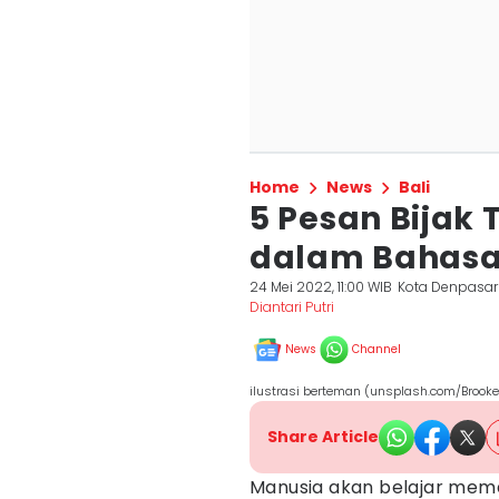
Home
News
Bali
5 Pesan Bijak
dalam Bahasa
24 Mei 2022, 11:00 WIB
Kota Denpasar
Diantari Putri
News
Channel
ilustrasi berteman (unsplash.com/Brooke
Share Article
Manusia akan belajar mema