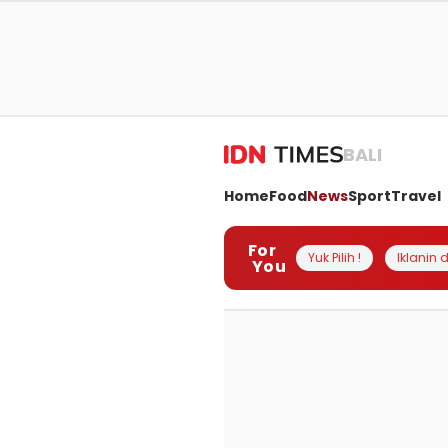
BALI
Home
Food
News
Sport
Travel
For
Yuk Pilih !
Iklanin d
You