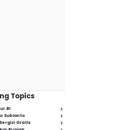
ng Topics
ur BI
o Subianto
ergizi Gratis
ukar Rupiah