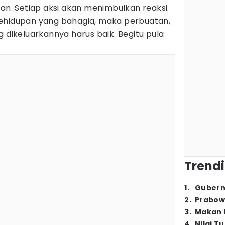
kan. Setiap aksi akan menimbulkan reaksi.
ehidupan yang bahagia, maka perbuatan,
g dikeluarkannya harus baik. Begitu pula
Trendi
1
.
Gubern
2
.
Prabow
3
.
Makan B
4
.
Nilai T