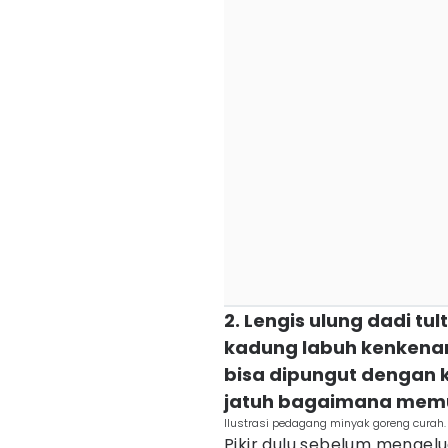
2. Lengis ulung dadi tu
kadung labuh kenkena
bisa dipungut dengan 
jatuh bagaimana mem
Ilustrasi pedagang minyak goreng curah
Pikir dulu sebelum mengel