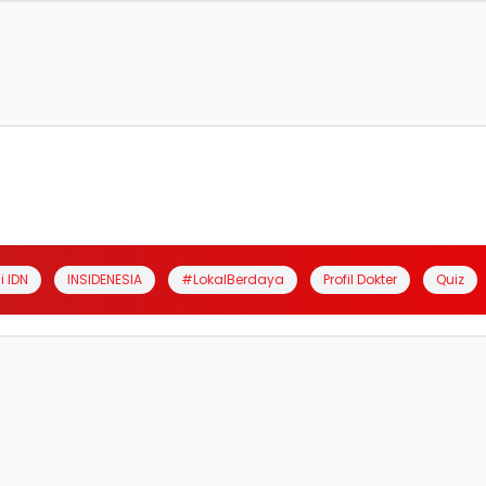
i IDN
INSIDENESIA
#LokalBerdaya
Profil Dokter
Quiz