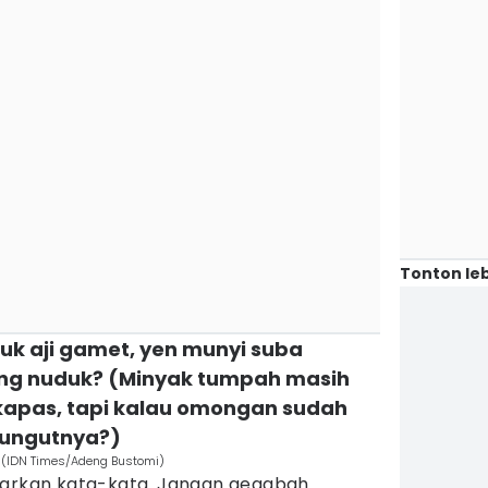
Tonton leb
ltuk aji gamet, yen munyi suba
ng nuduk? (Minyak tumpah masih
kapas, tapi kalau omongan sudah
ungutnya?)
. (IDN Times/Adeng Bustomi)
uarkan kata-kata. Jangan gegabah