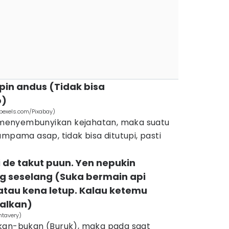
pin andus (Tidak bisa
p)
pexels.com/Pixabay)
menyembunyikan kejahatan, maka suatu
mpama asap, tidak bisa ditutupi, pasti
 de takut puun. Yen nepukin
g seselang (Suka bermain api
atau kena letup. Kalau ketemu
salkan)
ntavery)
kan-bukan (Buruk), maka pada saat