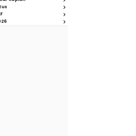
tus
FF
026