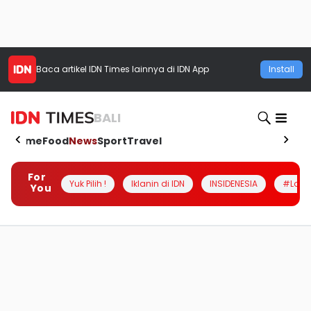
Baca artikel
IDN Times
lainnya di IDN App
Install
BALI
Home
Food
News
Sport
Travel
For
Yuk Pilih !
Iklanin di IDN
INSIDENESIA
#Loka
You