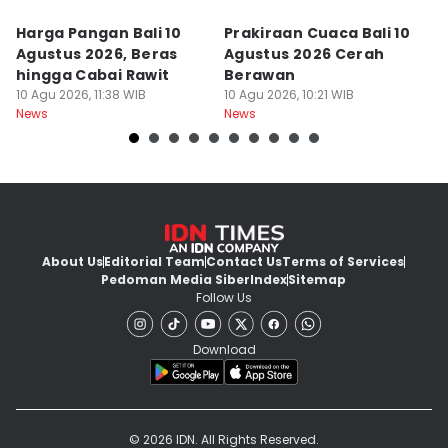
Harga Pangan Bali 10
Prakiraan Cuaca Bali 10
R
Agustus 2026, Beras
Agustus 2026 Cerah
Ba
hingga Cabai Rawit
Berawan
S
10 Agu 2026, 11:38 WIB
10 Agu 2026, 10:21 WIB
L
10
News
News
Ne
About Us
Editorial Team
Contact Us
Terms of Services
Pedoman Media Siber
Index
Sitemap
Follow Us
Download
© 2026 IDN. All Rights Reserved.