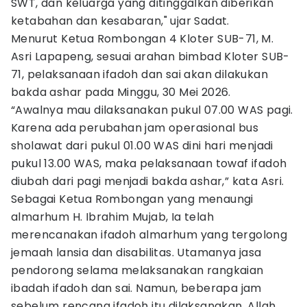
SWT, dan keluarga yang ditinggalkan diberikan
ketabahan dan kesabaran," ujar Sadat.
Menurut Ketua Rombongan 4 Kloter SUB-71, M.
Asri Lapapeng, sesuai arahan bimbad Kloter SUB-
71, pelaksanaan ifadoh dan sai akan dilakukan
bakda ashar pada Minggu, 30 Mei 2026.
“Awalnya mau dilaksanakan pukul 07.00 WAS pagi.
Karena ada perubahan jam operasional bus
sholawat dari pukul 01.00 WAS dini hari menjadi
pukul 13.00 WAS, maka pelaksanaan towaf ifadoh
diubah dari pagi menjadi bakda ashar,” kata Asri.
Sebagai Ketua Rombongan yang menaungi
almarhum H. Ibrahim Mujab, Ia telah
merencanakan ifadoh almarhum yang tergolong
jemaah lansia dan disabilitas. Utamanya jasa
pendorong selama melaksanakan rangkaian
ibadah ifadoh dan sai. Namun, beberapa jam
sebelum rencana ifadoh itu dilaksanakan, Allah