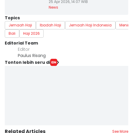
25 Apr 2026, 14:07 WIB
News
Topics
Jemaah Haji
Ibadah Haji
Jemaah Haji Indonesia
Mening
Bali
Haji 2026
Editorial Team
Editor
Paulus Risang
Tonton lebih seru di
Related Articles
See More