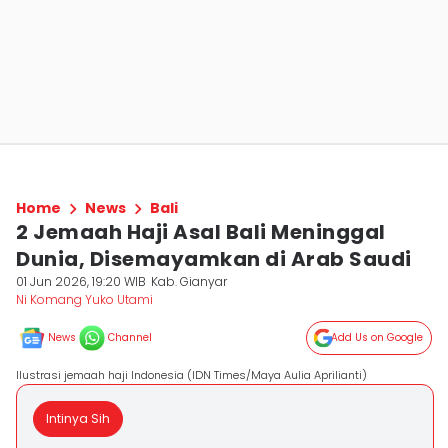
Home
News
Bali
2 Jemaah Haji Asal Bali Meninggal
Dunia, Disemayamkan di Arab Saudi
01 Jun 2026, 19:20 WIB
Kab. Gianyar
Ni Komang Yuko Utami
News
Channel
Add Us on Google
Ilustrasi jemaah haji Indonesia (IDN Times/Maya Aulia Aprilianti)
Intinya Sih