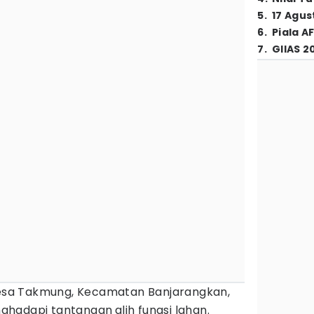
5
.
17 Agus
6
.
Piala A
7
.
GIIAS 2
sa Takmung, Kecamatan Banjarangkan,
nghadapi tantangan
alih fungsi lahan.