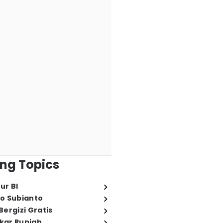
ng Topics
ur BI
o Subianto
ergizi Gratis
ukar Rupiah