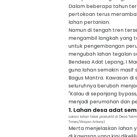
Dalam beberapa tahun te
pertokoan terus meramba
lahan pertanian.
Namun di tengah tren ters
mengambil langkah yang ta
untuk pengembangan perum
mengubah lahan tegalan se
Bendesa Adat Lepang, I M
guna lahan semakin masif 
Bagus Mantra. Kawasan di se
seluruhnya berubah menja
"Kalau di sepanjang bypass
menjadi perumahan dan per
1. Lahan desa adat se
Lokasi lahan tidak produktif di Desa Ta
Times/Wayan Antara)
Merta menjelaskan lahan 
di kawasan yang kini dikeli