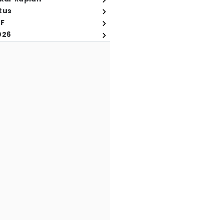
tus
FF
026