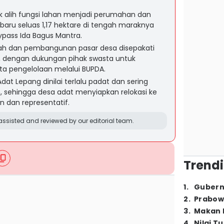
 alih fungsi lahan menjadi perumahan dan
aru seluas 1,17 hektare di tengah maraknya
pass Ida Bagus Mantra.
h dan pembangunan pasar desa disepakati
, dengan dukungan pihak swasta untuk
erta pengelolaan melalui BUPDA.
Adat Lepang dinilai terlalu padat dan sering
sehingga desa adat menyiapkan relokasi ke
n dan representatif.
ssisted and reviewed by our editorial team.
Trendi
1
.
Gubern
2
.
Prabow
3
.
Makan B
4
.
Nilai T