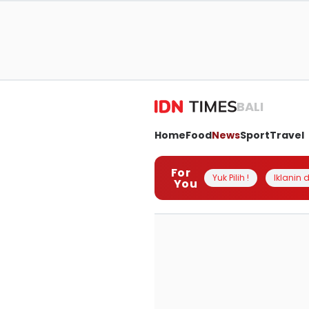
BALI
Home
Food
News
Sport
Travel
For
Yuk Pilih !
Iklanin d
You