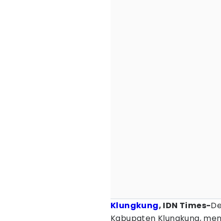
Klungkung
, IDN Times-
De
Kabupaten Klungkung, me