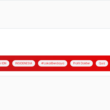
i IDN
INSIDENESIA
#LokalBerdaya
Profil Dokter
Quiz