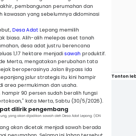
rakhir, pembangunan perumahan dan
h kawasan yang sebelumnya didominasi
ebut,
Desa Adat
Lepang memilih
k biasa. Alih-alih melepas aset tanah
ahan, desa adat justru berencana
luas 1,17 hektare menjadi
sawah
produktif.
ade Merta, mengatakan perubahan tata
sejak beroperasinya Jalan Bypass Ida
Tonton leb
panjang jalur strategis itu kini hampir
di area permukiman dan usaha.
, hampir 90 persen sudah beralih fungsi
tokoan," kata Merta, Sabtu (30/5/2026).
mpat dilirik pengembang
kmung, yang akan dijadikan sawah oleh Desa Adat Lepang. (IDN
yang akan dicetak menjadi sawah berada
lingi perumahan. Selama ini lahan tersebut