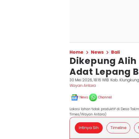
Home
News
Bali
Dikepung Alih
Adat Lepang 
30 Mei 2026, 18:16 WIB
Kab. Klungkun
Wayan Antara
News
Channel
Lokasi lahan tidak produktif di Desa Ta
Times/Wayan Antara)
Intinya Sih
Timeline