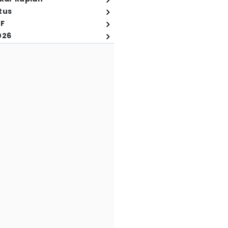
tus
FF
026