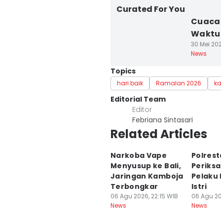
Curated For You
Cuaca 
Waktun
30 Mei 20
News
Topics
hari baik
Ramalan 2026
ka
Editorial Team
Editor
Febriana Sintasari
Related Articles
Narkoba Vape
Polres
Menyusup ke Bali,
Periksa
Jaringan Kamboja
Pelaku
Terbongkar
Istri
06 Agu 2026, 22:15 WIB
06 Agu 20
News
News