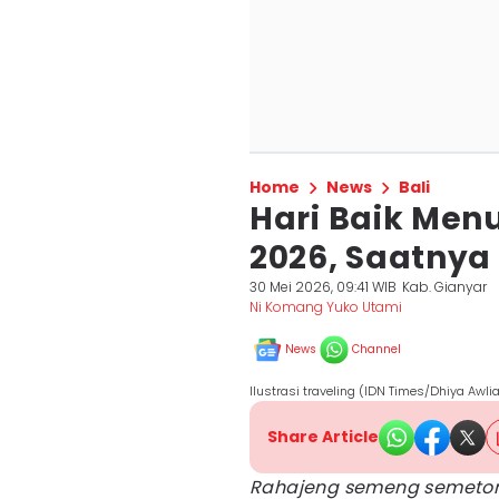
Home
News
Bali
Hari Baik Menu
2026, Saatnya
30 Mei 2026, 09:41 WIB
Kab. Gianyar
Ni Komang Yuko Utami
News
Channel
Ilustrasi traveling (IDN Times/Dhiya Awli
Share Article
Rahajeng semeng semeton