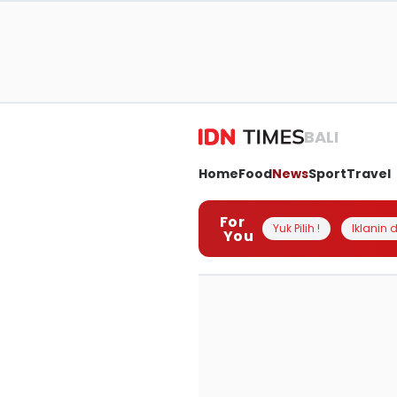
BALI
Home
Food
News
Sport
Travel
For
Yuk Pilih !
Iklanin d
You