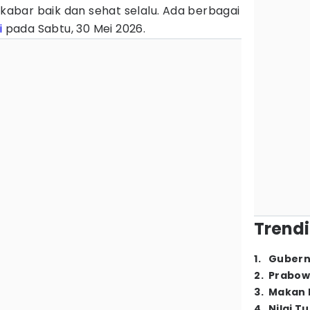
bar baik dan sehat selalu. Ada berbagai
i
pada Sabtu, 30 Mei 2026.
Trendi
1
.
Gubern
2
.
Prabow
3
.
Makan B
4
.
Nilai T