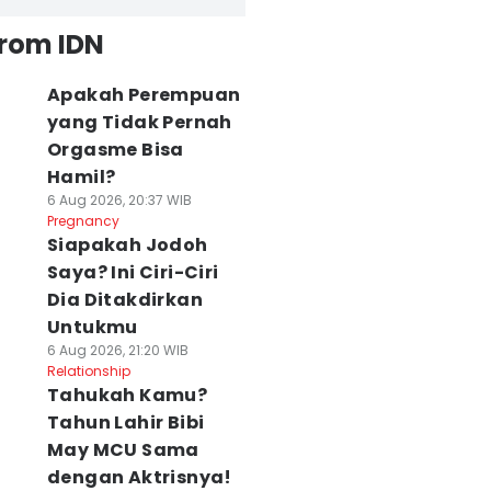
from IDN
Apakah Perempuan
yang Tidak Pernah
Orgasme Bisa
Hamil?
6 Aug 2026, 20:37 WIB
Pregnancy
Siapakah Jodoh
Saya? Ini Ciri-Ciri
Dia Ditakdirkan
Untukmu
Ide Rak Dinding
Harga Pangan Bali
Semua
6 Aug 2026, 21:20 WIB
gar Ruangan
Hari Ini, Cabai
Pengunjung 5
Relationship
cil Terlihat
Rawit Rp46.590 Per
Destinasi di Nusa
Tahukah Kamu?
ebih Lega
Kg
Penida akan
Tahun Lahir Bibi
 Agu 2026, 15:10 WIB
06 Agu 2026, 13:06 WIB
Dipungut Tiket
May MCU Sama
ws
News
Masuk
dengan Aktrisnya!
06 Agu 2026, 13:02 WIB