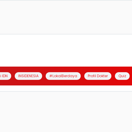
i IDN
INSIDENESIA
#LokalBerdaya
Profil Dokter
Quiz