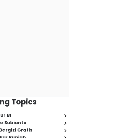
ng Topics
ur BI
o Subianto
ergizi Gratis
ukar Rupiah