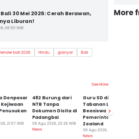
More 
Bali 30 Mei 2026: Cerah Berawan,
ya Liburan!
26, 06:50 WIB
lender bali 2026
Hindu
gianyar
Bali
See More
ta Denpasar
482 Burung dari
Guru SD di
6 
 Kejiwaan
NTB Tanpa
Tabanan Lolos
a
 Penusukan
Dokumen Disita di
Beasiswa NZELTO
Ke
Padangbai
Pemerintah New
L
26, 21:57 WIB
06 Agu 2026, 20:26 WIB
Zealand
06
News
Ne
06 Agu 2026, 15:56 WIB
News