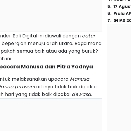
5
.
17 Agus
6
.
Piala A
7
.
GIIAS 2
er Bali Digital ini diawali dengan
catur
k bepergian menuju arah utara. Bagaimana
 Apakah semua baik atau ada yang buruk?
 ini.
upacara Manusa dan Pitra Yadnya
untuk melaksanakan upacara
Manusa
Panca prawani
artinya tidak baik dipakai
h hari yang tidak baik dipakai
dewasa
.