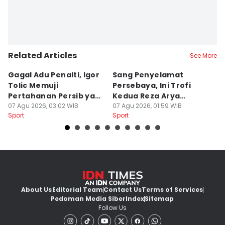
Related Articles
See More
Gagal Adu Penalti, Igor
Sang Penyelamat
P
Tolic Memuji
Persebaya, Ini Trofi
P
Pertahanan Persib yang
Kedua Reza Arya
A
Solid
07 Agu 2026, 03:02 WIB
Bersama Tavares
07 Agu 2026, 01:59 WIB
06
Sport
Sport
Sp
About Us
Editorial Team
Contact Us
Terms of Services
Pedoman Media Siber
Index
Sitemap
Follow Us