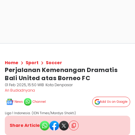
Home
Sport
Soccer
Perjalanan Kemenangan Dramatis
Bali United atas Borneo FC
01 Feb 2025, 15:50 WIB
Kota Denpasar
Ari Budiadnyana
News
Channel
Add Us on Google
Liga 1 Indonesia. (IDN Times/Mardya Shakti)
Share Article