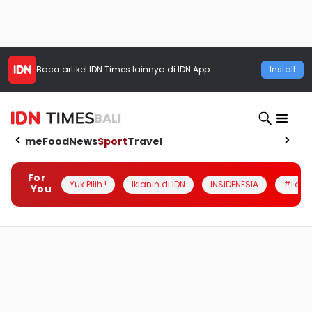
Baca artikel
IDN Times
lainnya di IDN App
Install
BALI
Home
Food
News
Sport
Travel
For
Yuk Pilih !
Iklanin di IDN
INSIDENESIA
#Loka
You