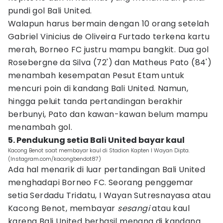
pundi gol Bali United.
Walapun harus bermain dengan 10 orang setelah
Gabriel Vinicius de Oliveira Furtado terkena kartu
merah, Borneo FC justru mampu bangkit. Dua gol
Rosebergne da Silva (72') dan Matheus Pato (84')
menambah kesempatan Pesut Etam untuk
mencuri poin di kandang Bali United. Namun,
hingga peluit tanda pertandingan berakhir
berbunyi, Pato dan kawan-kawan belum mampu
menambah gol.
5. Pendukung setia Bali United bayar kaul
Kacong Benot saat membayar kaul di Stadion Kapten I Wayan Dipta.
(Instagram.com/kacongbendot87)
Ada hal menarik di luar pertandingan Bali United
menghadapi Borneo FC. Seorang penggemar
setia Serdadu Tridatu, I Wayan Sutresnayasa atau
Kacong Benot, membayar
sesangi
atau kaul
karena Bali United berhasil menang di kandang