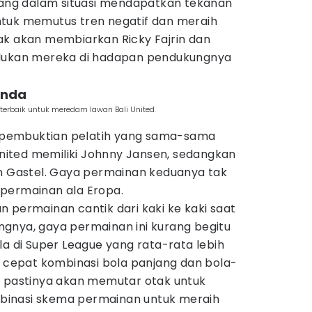
ng dalam situasi mendapatkan tekanan
tuk memutus tren negatif dan meraih
ak akan membiarkan Ricky Fajrin dan
kan mereka di hadapan pendukungnya
anda
erbaik untuk meredam lawan Bali United.
ng pembuktian pelatih yang sama-sama
 United memiliki Johnny Jansen, sedangkan
an Gastel. Gaya permainan keduanya tak
permainan ala Eropa.
 permainan cantik dari kaki ke kaki saat
gnya, gaya permainan ini kurang begitu
la di Super League yang rata-rata lebih
epat kombinasi bola panjang dan bola-
h pastinya akan memutar otak untuk
inasi skema permainan untuk meraih