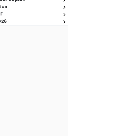
tus
FF
026