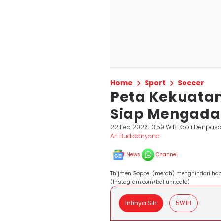
Home
Sport
Soccer
Peta Kekuatan
Siap Mengadan
22 Feb 2026, 13:59 WIB
Kota Denpasa
Ari Budiadnyana
News
Channel
Thijmen Goppel (merah) menghindari had
(Instagram.com/baliunitedfc)
Intinya Sih
5W1H