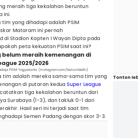
ng meraih tiga kekalahan beruntun
 ini.
a tim yang dihadapi adalah PSIM
askar Mataram ini pernah
 di Stadion Kapten I Wayan Dipta pada
apakah peta kekuatan PSIM saat ini?
g belum meraih kemenangan di
eague 2025/2026
adapi PSIM Yogyakarta. (Instagram.com/baliunitedfc)
ua tim adalah mereka sama-sama tim yang
Tonton leb
enangan di putaran kedua
Super League
catatkan tiga kekalahan beruntun dari
aya Surabaya (1-3), dan takluk 0-1 dari
akhir. Hasil seri ini terjadi saat tim
ghadapi Semen Padang dengan skor 3-3.