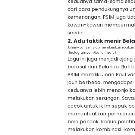
Keduanya sama-sama seda
dari para pendukungnya un
kemenangan. PSIM juga tid
kawan-kawan mempermalu
sendiri.
2. Adu taktik menir Bel
Johnny Jansen siap memberikan racikan t
(Instagram.com/baliunitedfc)
Laga ini juga menjadi aja
berasal dari Belanda. Bali
PSIM memiliki Jean Paul v
jauh berbeda, mengadopsi 
Keduanya lebih menonjolkan
melakukan serangan. Sayan
cocok untuk iklim sepak bo
memanfaatkan permainan c
bola pendek. Kedua pelati
melakukan kombinasi-komb