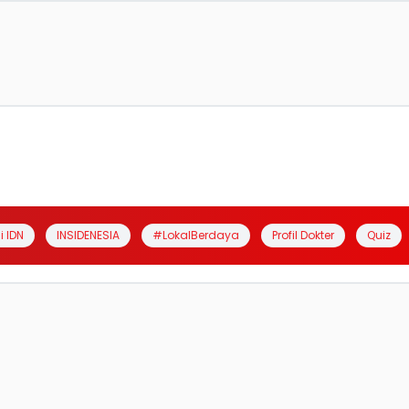
i IDN
INSIDENESIA
#LokalBerdaya
Profil Dokter
Quiz