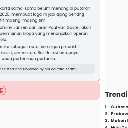
yakarta sama-sama belum menang di putaran
026, membuat laga ini jadi ajang penting
if masing-masing tim.
 Johnny Jansen dan Jean Paul van Gastel, akan
 permainan Eropa yang menonjolkan operan
ola.
ente sebagai motor serangan produktif
assist, sementara Bali United berupaya
k pada pertemuan pertama.
ssisted and reviewed by our editorial team.
Trendi
1
.
Gubern
2
.
Prabow
3
.
Makan B
4
.
Nilai T