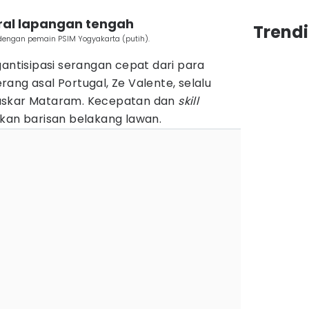
eral lapangan tengah
Trendi
dengan pemain PSIM Yogyakarta (putih).
gantisipasi serangan cepat dari para
ang asal Portugal, Ze Valente, selalu
askar Mataram. Kecepatan dan
skill
tkan barisan belakang lawan.