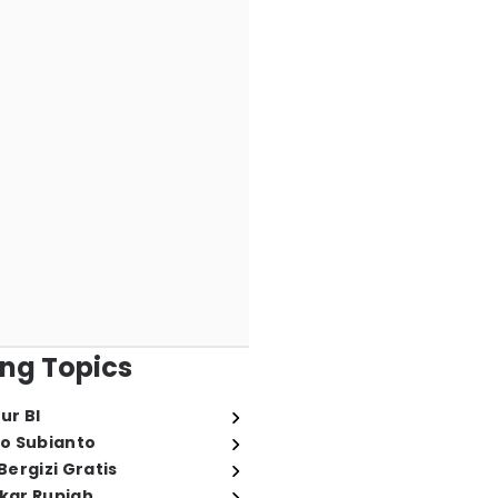
ng Topics
ur BI
o Subianto
ergizi Gratis
ukar Rupiah