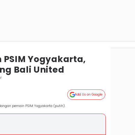
 PSIM Yogyakarta,
g Bali United
r
Add Us on Google
angan pemain PSIM Yogyakarta (putih).