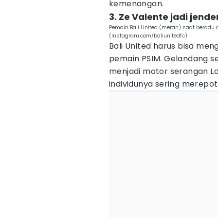
kemenangan.
3. Ze Valente jadi jend
Pemain Bali United (merah) saat beradu 
(Instagram.com/baliunitedfc)
Bali United harus bisa men
pemain PSIM. Gelandang ser
menjadi motor serangan L
individunya sering merepo