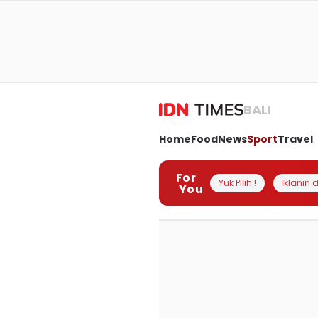
BALI
Home
Food
News
Sport
Travel
For
Yuk Pilih !
Iklanin d
You