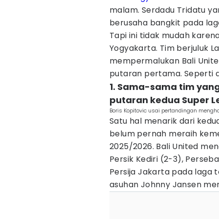
malam. Serdadu Tridatu ya
berusaha bangkit pada laga
Tapi ini tidak mudah karen
Yogyakarta. Tim berjuluk L
mempermalukan Bali United
putaran pertama. Seperti 
1. Sama-sama tim yan
putaran kedua Super L
Boris Kopitovic usai pertandingan mengh
Satu hal menarik dari ked
belum pernah meraih kem
2025/2026. Bali United men
Persik Kediri (2-3), Perseb
Persija Jakarta pada laga ter
asuhan Johnny Jansen men