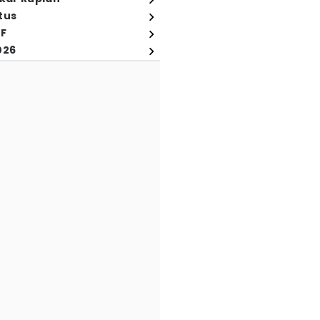
tus
FF
026