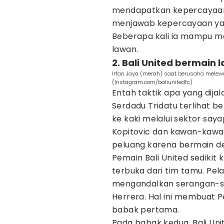
mendapatkan kepercayaan
menjawab kepercayaan yang
Beberapa kali ia mampu m
lawan.
2. Bali United bermai
Irfan Jaya (merah) saat berusaha melewa
(Instagram.com/baliunitedfc)
Entah taktik apa yang dij
Serdadu Tridatu terlihat b
ke kaki melalui sektor sayap
Kopitovic dan kawan-kawan
peluang karena bermain d
Pemain Bali United sediki
terbuka dari tim tamu. Pela
mengandalkan serangan-se
Herrera. Hal ini membuat 
babak pertama.
Pada babak kedua, Bali Unit