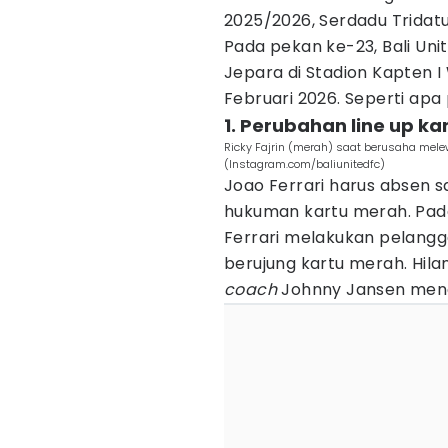
2025/2026, Serdadu Tridat
Pada pekan ke-23, Bali Uni
Jepara di Stadion Kapten 
Februari 2026. Seperti apa
1. Perubahan line up k
Ricky Fajrin (merah) saat berusaha mele
(Instagram.com/baliunitedfc)
Joao Ferrari harus absen 
hukuman kartu merah. Pad
Ferrari melakukan pelang
berujung kartu merah. Hila
coach
Johnny Jansen me