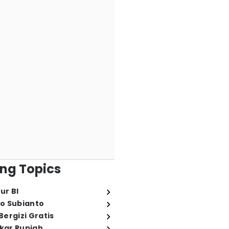
ng Topics
ur BI
o Subianto
ergizi Gratis
ukar Rupiah