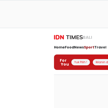
BALI
Home
Food
News
Sport
Travel
For
Yuk Pilih !
Iklanin d
You