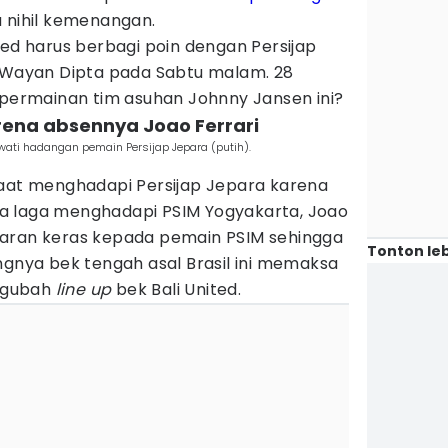
u nihil kemenangan.
ted harus berbagi poin dengan Persijap
I Wayan Dipta pada Sabtu malam. 28
 permainan tim asuhan Johnny Jansen ini?
arena absennya Joao Ferrari
wati hadangan pemain Persijap Jepara (putih).
saat menghadapi Persijap Jepara karena
a laga menghadapi PSIM Yogyakarta, Joao
garan keras kepada pemain PSIM sehingga
Tonton leb
ngnya bek tengah asal Brasil ini memaksa
ngubah
line up
bek Bali United.