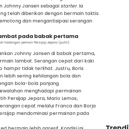
 Johnny Jansen sebagai
starter
. Ia
 telah diberikan dengan bermain taktis.
emotong dan mengantisipasi serangan
n lambat pada babak pertama
ti hadangan pemain Persijap Jepara (putih).
alankan Johnny Jansen di babak pertama,
ermain lambat. Serangan cepat dari kaki
 hampir tidak terlihat. Justru, Boris
 lebih sering kehilangan bola dan
engan bola-bola panjang.
t kewalahan menghadapi permainan
tih Persijap Jepara, Mario Lemos,
rangan cepat melalui Franca dan Borja
Persijap mendominasi permainan pada
Trendi
ed bermain lebih agresif. Kondisi ini