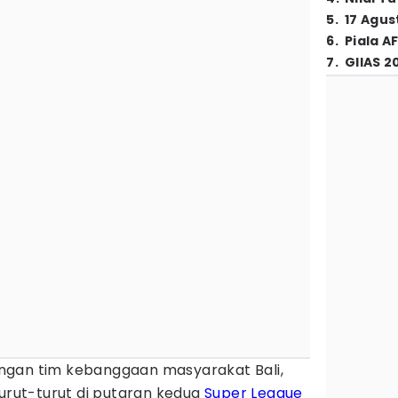
5
.
17 Agus
6
.
Piala A
7
.
GIIAS 2
ngan tim kebanggaan masyarakat Bali,
urut-turut di putaran kedua
Super League