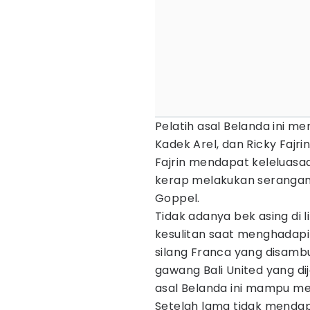
Pelatih asal Belanda ini m
Kadek Arel, dan Ricky Fajr
Fajrin mendapat keleluasa
kerap melakukan serangan d
Goppel.
Tidak adanya bek asing di 
kesulitan saat menghadapi
silang Franca yang disam
gawang Bali United yang di
asal Belanda ini mampu m
Setelah lama tidak mendap