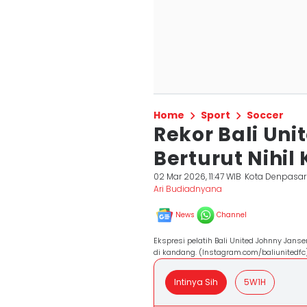
Home
Sport
Soccer
Rekor Bali Un
Berturut Nihi
02 Mar 2026, 11:47 WIB
Kota Denpasar
Ari Budiadnyana
News
Channel
Ekspresi pelatih Bali United Johnny Jan
di kandang. (Instagram.com/baliunitedfc
Intinya Sih
5W1H