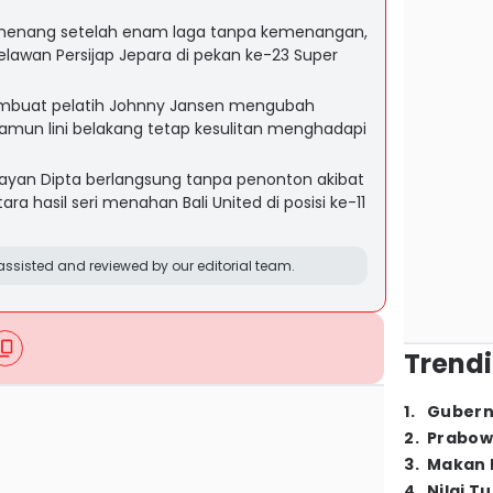
l menang setelah enam laga tanpa kemenangan,
awan Persijap Jepara di pekan ke-23 Super
embuat pelatih Johnny Jansen mengubah
namun lini belakang tetap kesulitan menghadapi
Wayan Dipta berlangsung tanpa penonton akibat
ra hasil seri menahan Bali United di posisi ke-11
ssisted and reviewed by our editorial team.
Trendi
1
.
Gubern
2
.
Prabow
3
.
Makan B
4
.
Nilai T