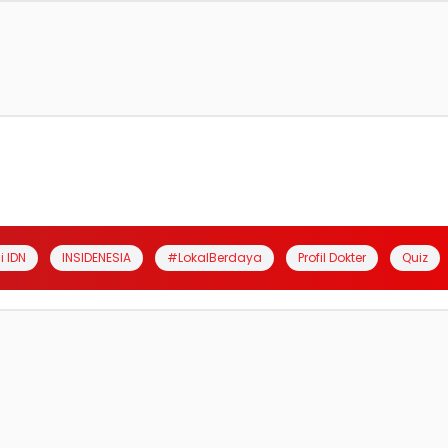
i IDN
INSIDENESIA
#LokalBerdaya
Profil Dokter
Quiz