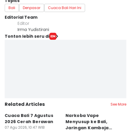
Topics
Bali
Denpasar
Cuaca Bali Hari Ini
Editorial Team
Editor
Irma Yudistirani
Tonton lebih seru di
Related Articles
See More
Cuaca Bali 7 Agustus
Narkoba Vape
P
2026 Cerah Berawan
Menyusup ke Bali,
P
07 Agu 2026, 10:47 WIB
Jaringan Kamboja
P