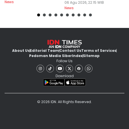
News
Terbongkar
06 Agu 2026, 22:15 WIB
06
News
Ne
About Us
Editorial Team
Contact Us
Terms of Services
Pedoman Media Siber
Index
Sitemap
Follow Us
Download
© 2026 IDN. All Rights Reserved.