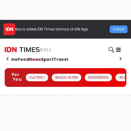
Baca artikel
IDN Times
lainnya di IDN App
Install
BALI
Home
Food
News
Sport
Travel
For
Yuk Pilih !
Iklanin di IDN
INSIDENESIA
#Loka
You