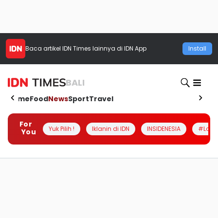
Baca artikel
IDN Times
lainnya di IDN App
Install
BALI
Home
Food
News
Sport
Travel
For
Yuk Pilih !
Iklanin di IDN
INSIDENESIA
#Loka
You