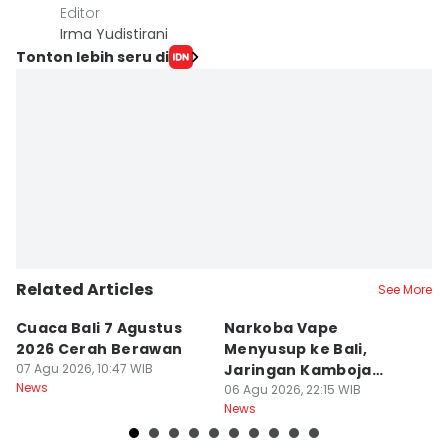
Editor
Irma Yudistirani
Tonton lebih seru di
Related Articles
See More
Cuaca Bali 7 Agustus
Narkoba Vape
P
2026 Cerah Berawan
Menyusup ke Bali,
P
07 Agu 2026, 10:47 WIB
Jaringan Kamboja
P
News
Terbongkar
06 Agu 2026, 22:15 WIB
06
News
Ne