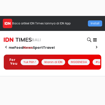
Baca artikel
IDN Times
lainnya di IDN App
Install
BALI
Home
Food
News
Sport
Travel
For
Yuk Pilih !
Iklanin di IDN
INSIDENESIA
#Loka
You