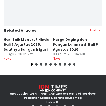
Related Articles
See More
Hari Baik Menurut Hindu
Harga Daging dan
P
Bali 8 Agustus 2026,
Pangan Lainnya di Bali 8
di
Saatnya Bangun Irigasi
Agustus 2026
B
08 Agu 2026, 11:07 WIB
08 Agu 2026, 11:04 WIB
08
News
News
Ne
About Us
Editorial Team
Contact Us
Terms of Services
Pedoman Media Siber
Index
Sitemap
Follow Us