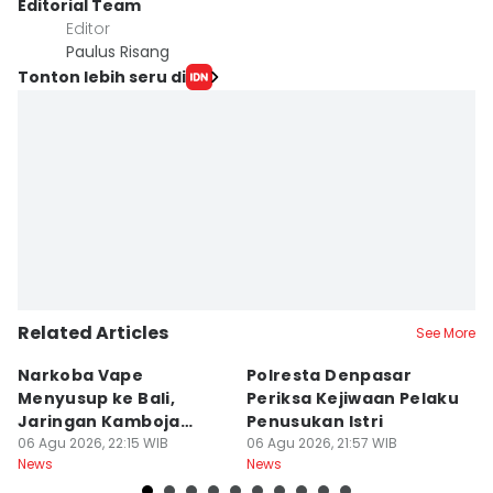
Editorial Team
Editor
Paulus Risang
Tonton lebih seru di
Related Articles
See More
Narkoba Vape
Polresta Denpasar
4
Menyusup ke Bali,
Periksa Kejiwaan Pelaku
T
Jaringan Kamboja
Penusukan Istri
d
Terbongkar
06 Agu 2026, 22:15 WIB
06 Agu 2026, 21:57 WIB
06
News
News
Ne