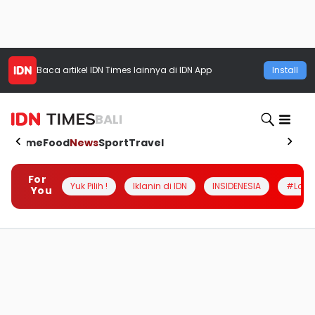
Baca artikel
IDN Times
lainnya di IDN App
Install
BALI
Home
Food
News
Sport
Travel
For
Yuk Pilih !
Iklanin di IDN
INSIDENESIA
#Loka
You