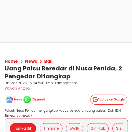
Home
News
Bali
Uang Palsu Beredar di Nusa Penida, 2
Pengedar Ditangkap
06 Mar 2026, 15:04 WIB
Kab. Karangasem
Wayan Antara
News
Channel
Add Us on Google
Polsek Nusa Penida mengungkap kasus peredaran uang palsu. (Dok. IDN
Times/Istimewa)
Intinya Sih
Timeline
5W1H
Gini Kak
Sisi Posit