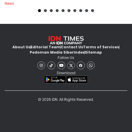
News
Ne
About Us
Editorial Team
Contact Us
Terms of Services
Pedoman Media Siber
Index
Sitemap
Follow Us
Download
© 2026 IDN. All Rights Reserved.