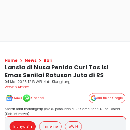
Home
News
Bali
Lansia di Nusa Penida Curi Tas Isi
Emas Senilai Ratusan Juta di RS
04 Mar 2026, 12:13 WIB
Kab. Klungkung
Wayan Antara
News
Channel
Add Us on Google
Aparat saat menangkap pelaku pencurian di RS Gema Santi, Nusa Penida.
(Dok. istimewa)
Intinya Sih
Timeline
5W1H