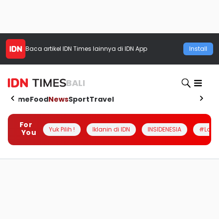
Baca artikel
IDN Times
lainnya di IDN App
Install
BALI
Home
Food
News
Sport
Travel
For
Yuk Pilih !
Iklanin di IDN
INSIDENESIA
#Loka
You