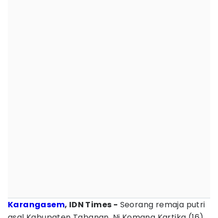
Karangasem
, IDN Times -
Seorang remaja putri
asal Kabupaten Tabanan, Ni Komang Kartika (16),