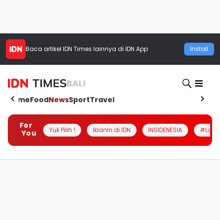
Baca artikel
IDN Times
lainnya di IDN App
Install
BALI
Home
Food
News
Sport
Travel
For
Yuk Pilih !
Iklanin di IDN
INSIDENESIA
#Loka
You