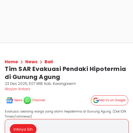
Home
News
Bali
Tim SAR Evakuasi Pendaki Hipotermia
di Gunung Agung
23 Des 2025, 11:07 WIB
Kab. Karangasem
Wayan Antara
News
Channel
Add Us on Google
Evakuasi seorang warga yang alami hepotermia di Gunung Agung. (Dok.IDN
Times/istimewa)
Intinya Sih