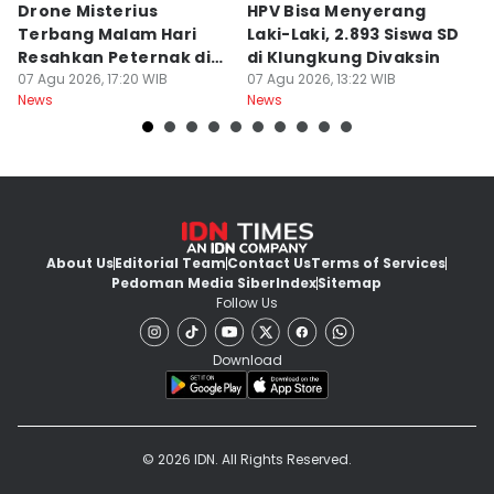
Drone Misterius
HPV Bisa Menyerang
C
Terbang Malam Hari
Laki-Laki, 2.893 Siswa SD
2
Resahkan Peternak di
di Klungkung Divaksin
07
Ne
Marga Tabanan
07 Agu 2026, 17:20 WIB
07 Agu 2026, 13:22 WIB
News
News
About Us
Editorial Team
Contact Us
Terms of Services
Pedoman Media Siber
Index
Sitemap
Follow Us
Download
© 2026 IDN. All Rights Reserved.