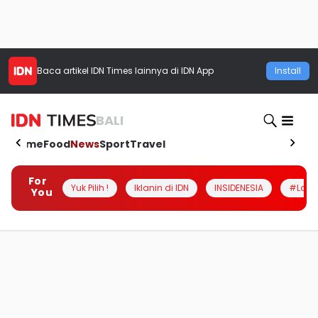
Baca artikel
IDN Times
lainnya di IDN App
Install
BALI
Home
Food
News
Sport
Travel
For
Yuk Pilih !
Iklanin di IDN
INSIDENESIA
#Loka
You