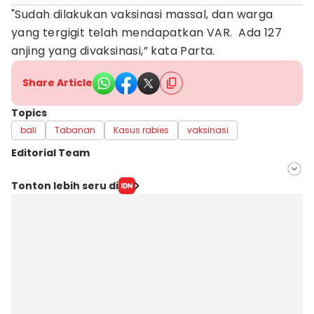
"Sudah dilakukan vaksinasi massal, dan warga
yang tergigit telah mendapatkan VAR. Ada 127
anjing yang divaksinasi,” kata Parta.
Share Article
Topics
bali
Tabanan
Kasus rabies
vaksinasi
Editorial Team
Editor
Tonton lebih seru di
Irma Yudistirani
Editor
Ni Ketut Wira Sanjiwani