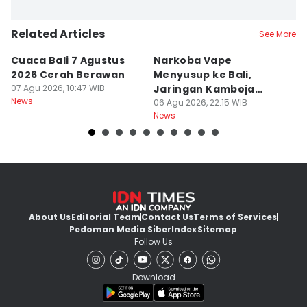
Related Articles
See More
Cuaca Bali 7 Agustus
Narkoba Vape
P
2026 Cerah Berawan
Menyusup ke Bali,
P
07 Agu 2026, 10:47 WIB
Jaringan Kamboja
P
News
Terbongkar
06 Agu 2026, 22:15 WIB
06
News
Ne
About Us
Editorial Team
Contact Us
Terms of Services
Pedoman Media Siber
Index
Sitemap
Follow Us
Download