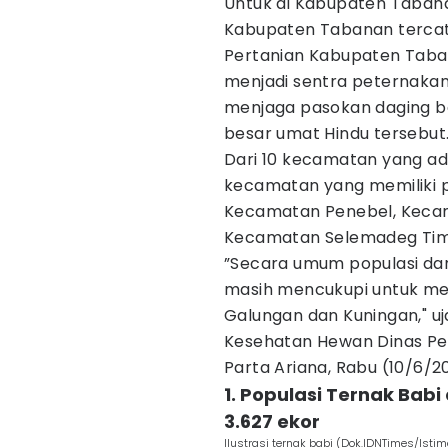
Untuk di Kabupaten Tabana
Kabupaten Tabanan tercata
Pertanian Kabupaten Tab
menjadi sentra peternaka
menjaga pasokan daging b
besar umat Hindu tersebut
Dari 10 kecamatan yang a
kecamatan yang memiliki p
Kecamatan Penebel, Kecam
Kecamatan Selemadeg Tim
”Secara umum populasi dan
masih mencukupi untuk m
Galungan dan Kuningan," u
Kesehatan Hewan Dinas Pe
Parta Ariana, Rabu (10/6/2
1. Populasi Ternak Ba
3.627 ekor
Ilustrasi ternak babi (Dok.IDNTimes/Isti