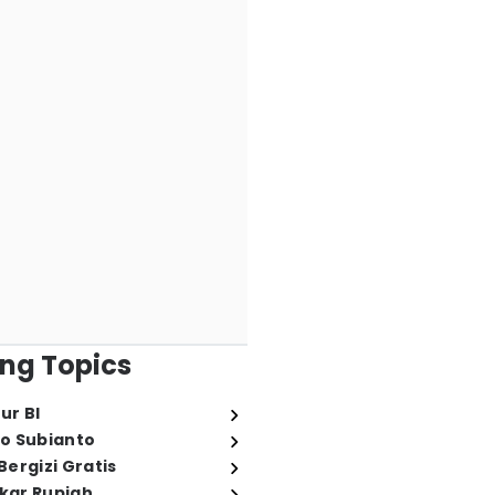
ng Topics
ur BI
o Subianto
ergizi Gratis
ukar Rupiah