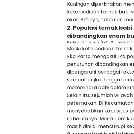
Kuningan diperkirakan men
ketersediaan ternak babi 
ekor. Artinya, Tabanan masi
2. Populasi ternak ba
dibandingkan enam bu
Ilustrasi ternak babi (Dok.IDNTimes/Isti
Meski ketersediaan ternak
Eka Parta mengakui jika p
penurunan dibandingkan en
dipengaruhi berbagai faktor
sempat anjlok hingga berk
memelihara babi dalam jum
Selain itu, sejumlah wilay
peternakan. Di Kecamatan K
menyebabkan kapasitas pe
sebelumnya. Meski demikia
masih dinilai mencukupi k