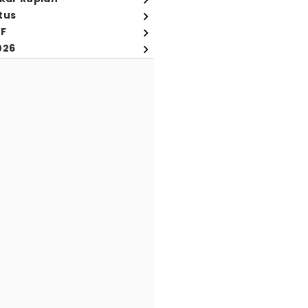
tus
FF
026