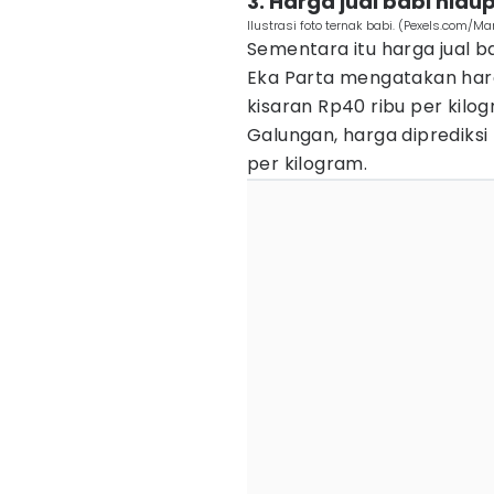
3. Harga jual babi hidup
Ilustrasi foto ternak babi. (Pexels.com/Ma
Sementara itu harga jual ba
Eka Parta mengatakan harga
kisaran Rp40 ribu per kilo
Galungan, harga diprediksi
per kilogram.