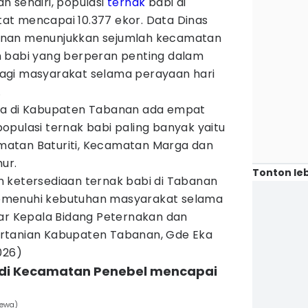
n sendiri, populasi
ternak
babi di
t mencapai 10.377 ekor. Data Dinas
anan menunjukkan sejumlah kecamatan
n babi yang berperan penting dalam
agi masyarakat selama perayaan hari
.
da di Kabupaten Tabanan ada empat
opulasi ternak babi paling banyak yaitu
atan Baturiti, Kecamatan Marga dan
ur.
Tonton leb
 ketersediaan ternak babi di Tabanan
emenuhi kebutuhan masyarakat selama
jar Kepala Bidang Peternakan dan
rtanian Kabupaten Tabanan, Gde Eka
026)
bi di Kecamatan Penebel mencapai
mewa)