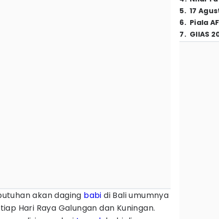
5
.
17 Agus
6
.
Piala A
7
.
GIIAS 2
butuhan akan daging
babi
di Bali umumnya
iap Hari Raya Galungan dan Kuningan.