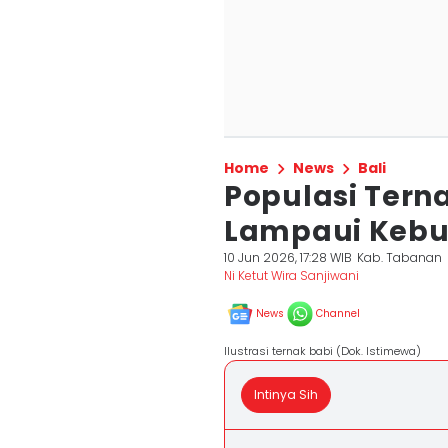
Home
News
Bali
Populasi Tern
Lampaui Kebu
10 Jun 2026, 17:28 WIB
Kab. Tabanan
Ni Ketut Wira Sanjiwani
News
Channel
Ilustrasi ternak babi (Dok. Istimewa)
Intinya Sih