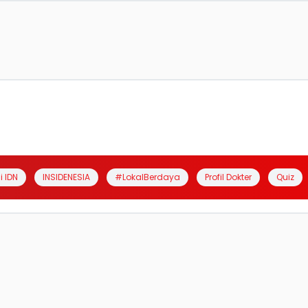
i IDN
INSIDENESIA
#LokalBerdaya
Profil Dokter
Quiz