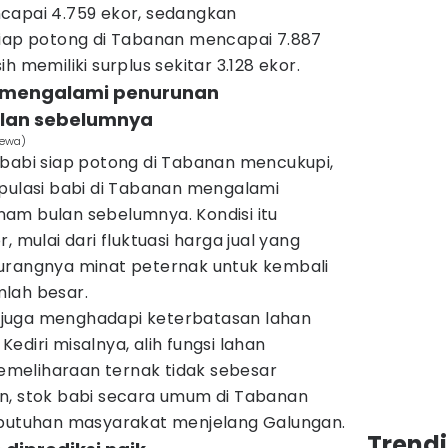
capai 4.759 ekor, sedangkan
siap potong di Tabanan mencapai 7.887
h memiliki surplus sekitar 3.128 ekor.
bi mengalami penurunan
lan sebelumnya
mewa)
 babi siap potong di Tabanan mencukupi,
opulasi babi di Tabanan mengalami
am bulan sebelumnya. Kondisi itu
, mulai dari fluktuasi harga jual yang
urangnya minat peternak untuk kembali
lah besar.
ah juga menghadapi keterbatasan lahan
ediri misalnya, alih fungsi lahan
meliharaan ternak tidak sebesar
n, stok babi secara umum di Tabanan
ebutuhan masyarakat menjelang Galungan.
Trendi