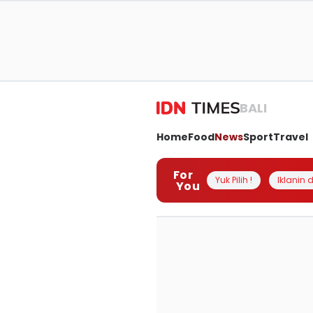
BALI
Home
Food
News
Sport
Travel
For
Yuk Pilih !
Iklanin d
You