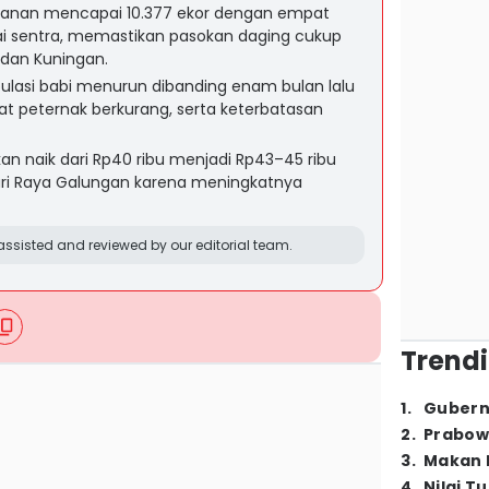
Tabanan mencapai 10.377 ekor dengan empat
 sentra, memastikan pasokan daging cukup
dan Kuningan.
ulasi babi menurun dibanding enam bulan lalu
nat peternak berkurang, serta keterbatasan
kan naik dari Rp40 ribu menjadi Rp43–45 ribu
ari Raya Galungan karena meningkatnya
ssisted and reviewed by our editorial team.
Trendi
1
.
Gubern
2
.
Prabow
3
.
Makan B
4
.
Nilai T