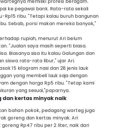
wartegnya memiliki profesi beragam.
ai ke pegawai bank. Rata-rata sekali
Rp15 ribu. "Tetapi kalau buruh bangunan
ibu. Sebab, porsi makan mereka banyak,"
terhadap rupiah, menurut Ari belum
an. "Jualan saya masih seperti biasa.
sa. Biasanya sisa itu kalau Galungan dan
siswa rata-rata libur," ujar Ari.
sak 15 kilogram nasi dan 28 jenis lauk
nggan yang membeli lauk saja dengan
ayam dengan harga Rp5 ribu. "Tetap kami
ukuran yang sesuai,"paparnya.
 dan kertas minyak naik
kan bahan pokok, pedagang warteg juga
k goreng dan kertas minyak. Ari
oreng Rp47 ribu per 2 liter, naik dari