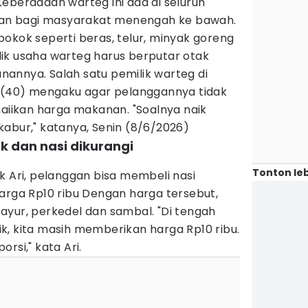
eberadaan warteg ini ada di seluruh
ihan bagi masyarakat menengah ke bawah.
okok seperti beras, telur, minyak goreng
ik usaha warteg harus berputar otak
annya. Salah satu pemilik warteg di
i (40) mengaku agar pelanggannya tidak
naiikan harga makanan. "Soalnya naik
abur," katanya, Senin (8/6/2026)
uk dan nasi dikurangi
Tonton leb
k Ari, pelanggan bisa membeli nasi
arga Rp10 ribu Dengan harga tersebut,
ayur, perkedel dan sambal. "Di tengah
k, kita masih memberikan harga Rp10 ribu.
rsi," kata Ari.