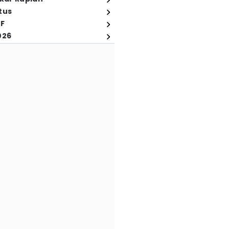
tus
FF
026