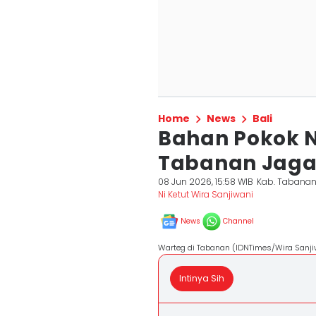
Home
News
Bali
Bahan Pokok Na
Tabanan Jaga
08 Jun 2026, 15:58 WIB
Kab. Tabana
Ni Ketut Wira Sanjiwani
News
Channel
Warteg di Tabanan (IDNTimes/Wira Sanji
Intinya Sih