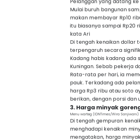
Pelanggan yang datang ke 
Mulai buruh bangunan samp
makan membayar Rp10 ribu-
itu biasanya sampai Rp20 r
kata Ari
Di tengah kenaikan dollar 
terpengaruh secara signifik
Kadang habis kadang ada si
Kuningan. Sebab pekerja dan 
Rata-rata per hari, ia mema
pauk. Terkadang ada pela
harga Rp3 ribu atau soto 
berikan, dengan porsi dan 
3. Harga minyak goreng
Menu warteg (IDNTimes/Wira Sanjiwani)
Di tengah gempuran kenai
menghadapi kenaikan minya
mengatakan, harga minyak g