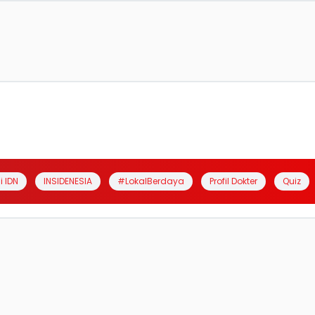
i IDN
INSIDENESIA
#LokalBerdaya
Profil Dokter
Quiz