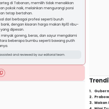
 warteg di Tabanan, memilih tidak menaikkan
n pokok naik, melainkan mengurangi porsi
gan tetap bertahan.
al dari berbagai profesi seperti buruh
bank, dengan kisaran harga makan Rp10 ribu–
 yang dipesan.
i minyak goreng, beras, dan sayur mengalami
entara beberapa bumbu seperti bawang putih
anya.
ssisted and reviewed by our editorial team.
Trendi
1
.
Gubern
2
.
Prabow
3
.
Makan B
4
.
Nilai T