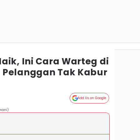
ik, Ini Cara Warteg di
 Pelanggan Tak Kabur
n
Add Us on Google
wani)