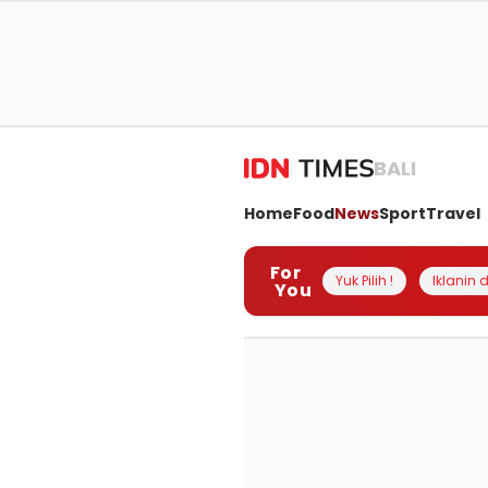
BALI
Home
Food
News
Sport
Travel
For
Yuk Pilih !
Iklanin d
You