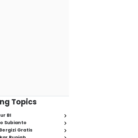
ng Topics
ur BI
o Subianto
ergizi Gratis
ukar Rupiah