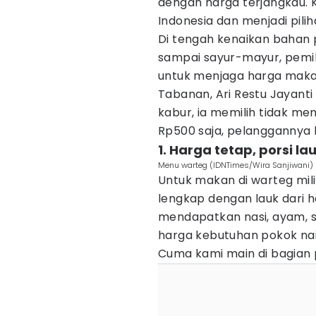
dengan harga terjangkau. K
Indonesia dan menjadi pil
Di tengah kenaikan bahan p
sampai sayur-mayur, pemil
untuk menjaga harga makan
Tabanan, Ari Restu Jayant
kabur, ia memilih tidak me
Rp500 saja, pelanggannya k
1. Harga tetap, porsi la
Menu warteg (IDNTimes/Wira Sanjiwani)
Untuk makan di warteg mili
lengkap dengan lauk dari h
mendapatkan nasi, ayam, s
harga kebutuhan pokok nai
Cuma kami main di bagian po