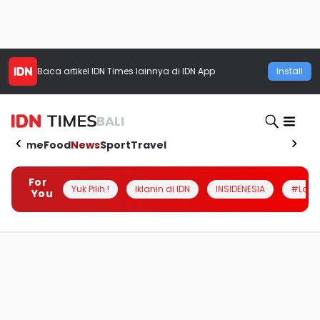
Baca artikel
IDN Times
lainnya di IDN App
Install
BALI
Home
Food
News
Sport
Travel
For
Yuk Pilih !
Iklanin di IDN
INSIDENESIA
#Loka
You