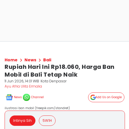
Home
News
Bali
Rupiah Hari Ini Rp18.060, Harga Ban
Mobil di Bali Tetap Naik
11 Jun 2026, 14:01 WIB
Kota Denpasar
Ayu Afria Ulita Ermalia
News
Channel
Add Us on Google
ilustrasi ban mobil (freepik.com/standret)
Intinya Sih
5W1H