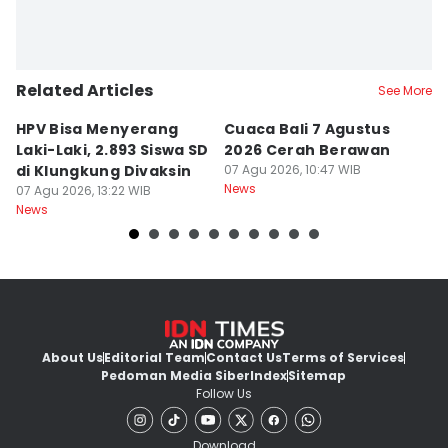
Related Articles
See More
HPV Bisa Menyerang
Cuaca Bali 7 Agustus
N
Laki-Laki, 2.893 Siswa SD
2026 Cerah Berawan
M
di Klungkung Divaksin
07 Agu 2026, 10:47 WIB
J
News
07 Agu 2026, 13:22 WIB
T
06
News
Ne
About Us
Editorial Team
Contact Us
Terms of Services
Pedoman Media Siber
Index
Sitemap
Follow Us
Download