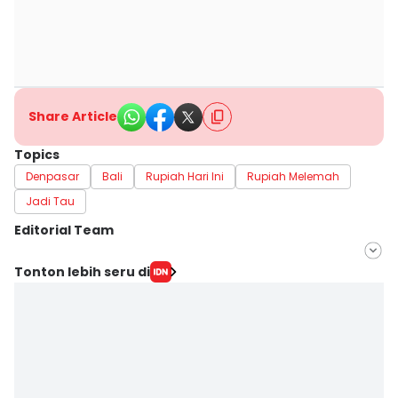
Share Article
Topics
Denpasar
Bali
Rupiah Hari Ini
Rupiah Melemah
Jadi Tau
Editorial Team
Editor
Tonton lebih seru di
Irma Yudistirani
Editor
Erick Akbar