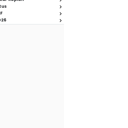
tus
FF
026