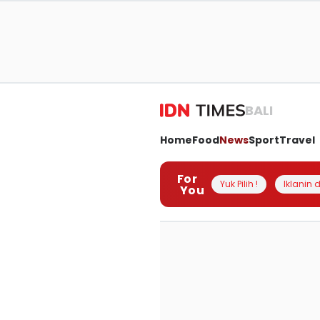
BALI
Home
Food
News
Sport
Travel
For
Yuk Pilih !
Iklanin d
You