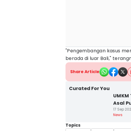
"Pengembangan kasus meng
berada di luar Bali," terang
Share Article
Curated For You
UMKM 
Asal P
17 Sep 202
News
Topics