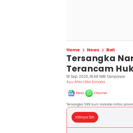
Home
News
Bali
Tersangka Nar
Terancam Hu
18 Sep 2025, 18:48 WIB
Denpasar
Ayu Afria Ulita Ermalia
News
Channel
Tersangka SIKK kurir narkoba lintas provi
Intinya Sih