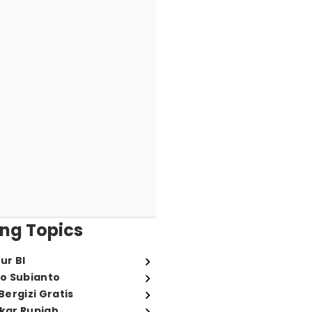
ng Topics
ur BI
o Subianto
ergizi Gratis
ukar Rupiah