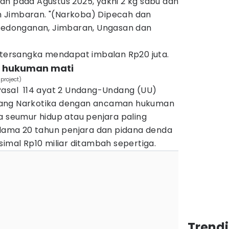
an pada Agustus 2025, yakni 2 kg sabu dan
rah Jimbaran. "(Narkoba) Dipecah dan
 Kedonganan, Jimbaran, Ungasan dan
, tersangka mendapat imbalan Rp20 juta.
m hukuman mati
project)
Pasal 114 ayat 2 Undang-Undang (UU)
tang Narkotika dengan ancaman hukuman
a seumur hidup atau penjara paling
g lama 20 tahun penjara dan pidana denda
simal Rp10 miliar ditambah sepertiga.
Trendi