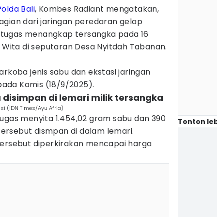
Polda Bali
, Kombes Radiant mengatakan,
agian dari jaringan peredaran gelap
 Petugas menangkap tersangka pada 16
0 Wita di seputaran Desa Nyitdah Tabanan.
arkoba jenis sabu dan ekstasi jaringan
 pada Kamis (18/9/2025).
 disimpan di lemari milik tersangka
nsi (IDN Times/Ayu Afria)
tugas menyita 1.454,02 gram sabu dan 390
Tonton leb
 tersebut dismpan di dalam lemari.
tersebut diperkirakan mencapai harga