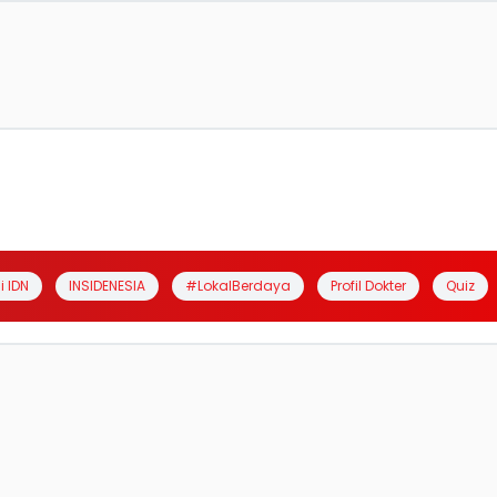
i IDN
INSIDENESIA
#LokalBerdaya
Profil Dokter
Quiz