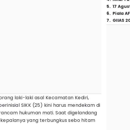
5
.
17 Agus
6
.
Piala A
7
.
GIIAS 2
orang laki-laki asal Kecamatan Kediri,
rinisial SIKK (25) kini harus mendekam di
terancam hukuman mati. Saat digelandang
 kepalanya yang terbungkus sebo hitam