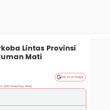
koba Lintas Provinsi
kuman Mati
Add Us on Google
nsi (IDN Times/Ayu Afria)