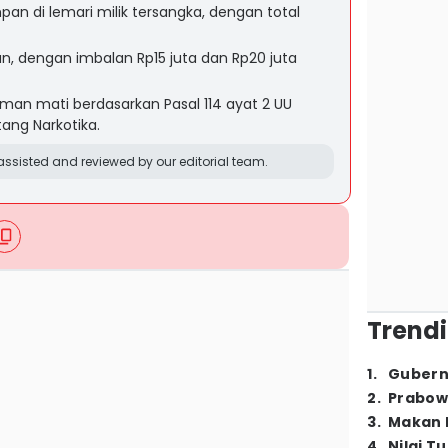
pan di lemari milik tersangka, dengan total
an, dengan imbalan Rp15 juta dan Rp20 juta
an mati berdasarkan Pasal 114 ayat 2 UU
ang Narkotika.
ssisted and reviewed by our editorial team.
Trendi
1
.
Gubern
2
.
Prabow
3
.
Makan B
4
.
Nilai T