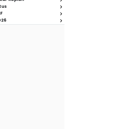
tus
FF
026