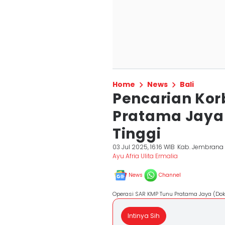
Home
News
Bali
Pencarian Ko
Pratama Jaya
Tinggi
03 Jul 2025, 16:16 WIB
Kab. Jembrana
Ayu Afria Ulita Ermalia
News
Channel
Operasi SAR KMP Tunu Pratama Jaya (Dok
Intinya Sih