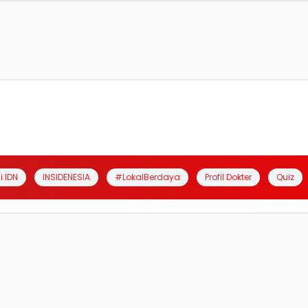
i IDN
INSIDENESIA
#LokalBerdaya
Profil Dokter
Quiz