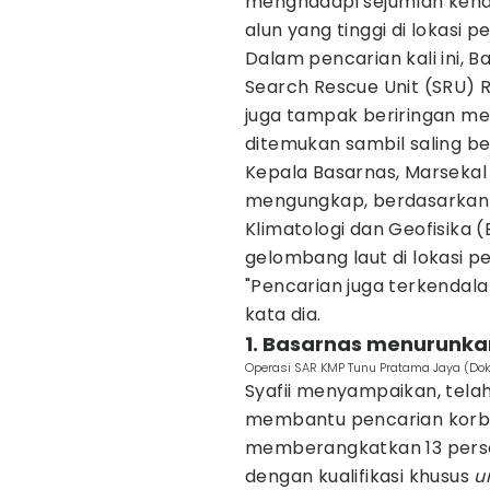
menghadapi sejumlah kend
alun yang tinggi di lokasi 
Dalam pencarian kali ini,
Search Rescue Unit
(SRU) 
juga tampak beriringan m
ditemukan sambil saling be
Kepala Basarnas, Marseka
mengungkap, berdasarkan i
Klimatologi dan Geofisika 
gelombang laut di lokasi p
"Pencarian juga terkendala
kata dia.
1. Basarnas menurunka
Operasi SAR KMP Tunu Pratama Jaya (Dok
Syafii menyampaikan, tela
membantu pencarian korban 
memberangkatkan 13 pers
dengan kualifikasi khusus
u