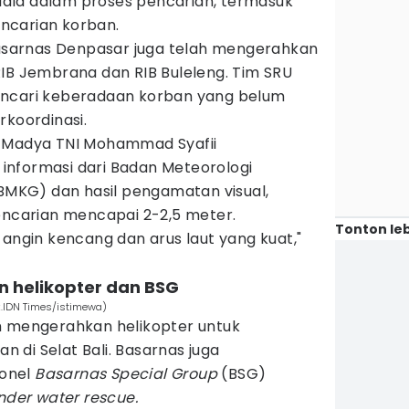
ala dalam proses pencarian, termasuk
pencarian korban.
 Basarnas Denpasar juga telah mengerahkan
RIB Jembrana dan RIB Buleleng. Tim SRU
encari keberadaan korban yang belum
rkoordinasi.
l Madya TNI Mohammad Syafii
nformasi dari Badan Meteorologi
(BMKG) dan hasil pengamatan visual,
encarian mencapai 2-2,5 meter.
Tonton leb
 angin kencang dan arus laut yang kuat,"
n helikopter dan BSG
.IDN Times/istimewa)
h mengerahkan helikopter untuk
di Selat Bali. Basarnas juga
onel
Basarnas Special Group
(BSG)
nder water rescue.