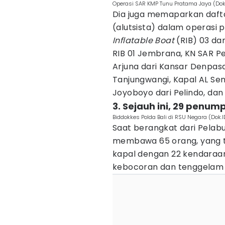
Operasi SAR KMP Tunu Pratama Jaya (Dok
Dia juga memaparkan dafta
(alutsista) dalam operasi 
Inflatable Boat
(RIB) 03 da
RIB 01 Jembrana, KN SAR P
Arjuna dari Kansar Denpas
Tanjungwangi, Kapal AL S
Joyoboyo dari Pelindo, da
3. Sejauh ini, 29 penu
Biddokkes Polda Bali di RSU Negara (Dok
Saat berangkat dari Pela
membawa 65 orang, yang te
kapal dengan 22 kendaraan
kebocoran dan tenggelam