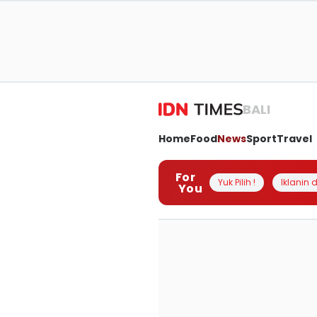
BALI
Home
Food
News
Sport
Travel
For
Yuk Pilih !
Iklanin d
You