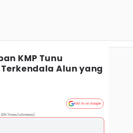
rban KMP Tunu
 Terkendala Alun yang
Add Us on Google
.IDN Times/istimewa)