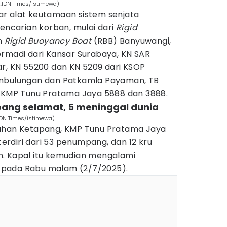
.IDN Times/istimewa)
r alat keutamaan sistem senjata
pencarian korban, mulai dari
Rigid
n
Rigid Buoyancy Boat
(RBB) Banyuwangi,
ermadi dari Kansar Surabaya, KN SAR
ar, KN 55200 dan KN 5209 dari KSOP
embulungan dan Patkamla Payaman, TB
n KMP Tunu Pratama Jaya 5888 dan 3888.
mpang selamat, 5 meninggal dunia
.IDN Times/istimewa)
buhan Ketapang, KMP Tunu Pratama Jaya
rdiri dari 53 penumpang, dan 12 kru
. Kapal itu kemudian mengalami
 pada Rabu malam (2/7/2025).