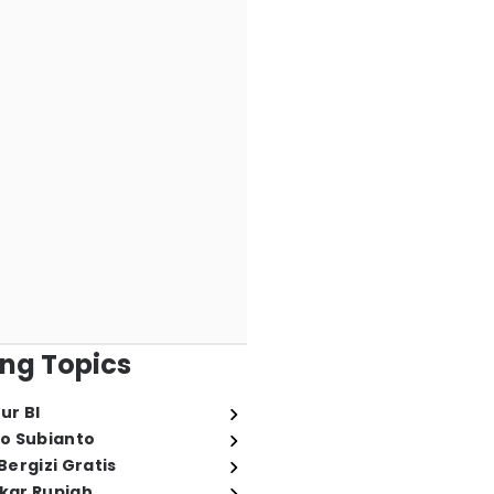
ng Topics
ur BI
o Subianto
ergizi Gratis
ukar Rupiah