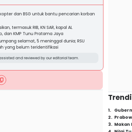
kopter dan BSG untuk bantu pencarian korban
ikan, termasuk RIB, KN SAR, kapal AL
o, dan KMP Tunu Pratama Jaya
numpang selamat, 5 meninggal dunia; RSU
 yang belum teridentifikasi
ssisted and reviewed by our editorial team.
Trendi
1
.
Gubern
2
.
Prabow
3
.
Makan B
4
.
Nilai T