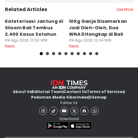
Related Articles
See More
Kateterisasi Jantung di
10Kg Ganja Disamarkan
B
Siloam Bali Tembus
Jadi Oleh-Oleh, Dua
P
2.400 Kasus Setahun
WNA Ditangkap di Bali
G
09 Agu 2026, 12:50 WIB
09 Agu 2026, 12:04 WIB
Ba
09
News
News
Ne
About Us
Editorial Team
Contact Us
Terms of Services
Pedoman Media Siber
Index
Sitemap
Follow Us
Download