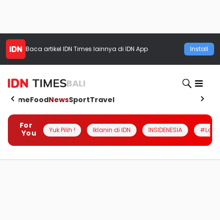
Baca artikel
IDN Times
lainnya di IDN App
Install
BALI
Home
Food
News
Sport
Travel
For
Yuk Pilih !
Iklanin di IDN
INSIDENESIA
#Loka
You