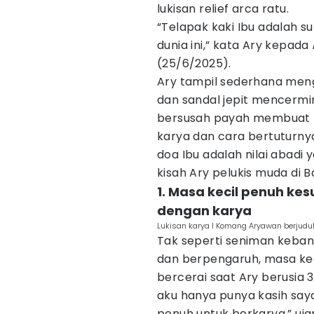
lukisan relief arca ratu.
“Telapak kaki Ibu adalah s
dunia ini,” kata Ary kepada
(25/6/2025).
Ary tampil sederhana men
dan sandal jepit mencermi
bersusah payah membuat t
karya dan cara bertuturn
doa Ibu adalah nilai abadi
kisah Ary pelukis muda di B
1. Masa kecil penuh ke
dengan karya
Lukisan karya I Komang Aryawan berjudul 
Tak seperti seniman keban
dan berpengaruh, masa kec
bercerai saat Ary berusia 
aku hanya punya kasih say
penuh untuk berkarya,” uja