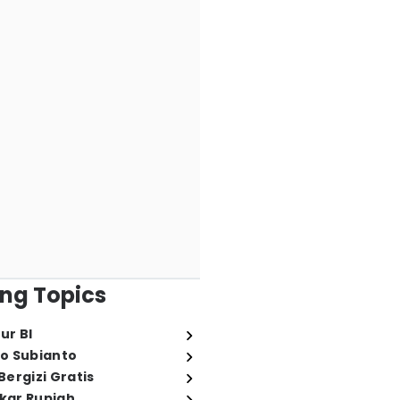
ng Topics
ur BI
o Subianto
ergizi Gratis
ukar Rupiah