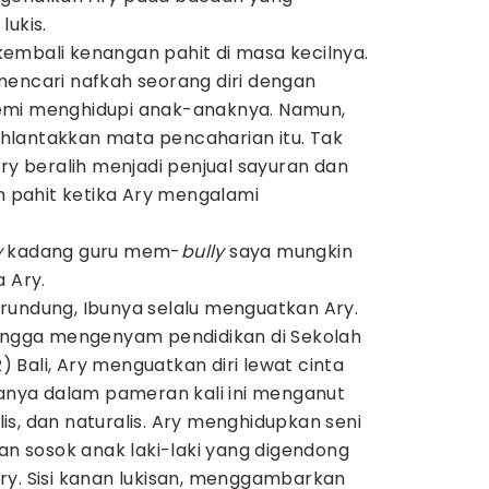
lukis.
embali kenangan pahit di masa kecilnya.
mencari nafkah seorang diri dengan
emi menghidupi anak-anaknya. Namun,
hlantakkan mata pencaharian itu. Tak
Ary beralih menjadi penjual sayuran dan
an pahit ketika Ary mengalami
y
kadang guru mem-
bully
saya mungkin
a Ary.
rundung, Ibunya selalu menguatkan Ary.
hingga mengenyam pendidikan di Sekolah
Bali, Ary menguatkan diri lewat cinta
yanya dalam pameran kali ini menganut
alis, dan naturalis. Ary menghidupkan seni
dan sosok anak laki-laki yang digendong
ry. Sisi kanan lukisan, menggambarkan