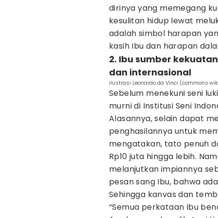
dirinya yang memegang ku
kesulitan hidup lewat meluk
adalah simbol harapan yan
kasih Ibu dan harapan dala
2. Ibu sumber kekuatan
dan internasional
ilustrasi Leonardo da Vinci (commons.wi
Sebelum menekuni seni luki
murni di Institusi Seni Indon
Alasannya, selain dapat m
penghasilannya untuk mem
mengatakan, tato penuh d
Rp10 juta hingga lebih. N
melanjutkan impiannya seb
pesan sang Ibu, bahwa ada 
Sehingga kanvas dan tembok 
“Semua perkataan Ibu bena