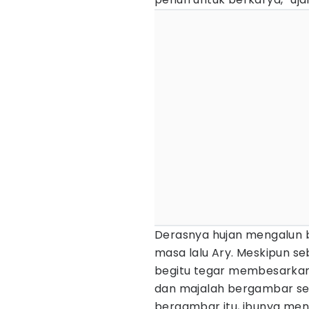
Derasnya hujan mengalun
masa lalu Ary. Meskipun se
begitu tegar membesarkan
dan majalah bergambar se
bergambar itu, ibunya me