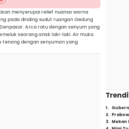
kisan menyerupai relief nuansa warna
ajang pada dinding sudut ruangan Gedung
 Denpasar. Arca ratu dengan senyum yang
emeluk seorang anak laki-laki. Air muka
itu tenang dengan senyuman yang
Trendi
1
.
Gubern
2
.
Prabow
3
.
Makan B
4
.
Nilai T