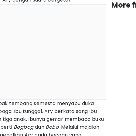
More 
 bak tembang semesta menyapu duka
bagai Ibu tunggal, Ary berkata sang Ibu
 tiga anak. Ibunya gemar membaca buku
perti
Bogbog
dan
Bobo
. Melalui majalah
ngenalkan Ary pada bacaan yang