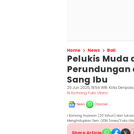
Home
News
Bali
Pelukis Muda 
Perundungan 
Sang Ibu
25 Jun 2025, 18:54 WIB
Kota Denpasa
Ni Komang Yuko Utami
News
Channel
I Komang Aryawan (20 tahun) dan lukisan
Menghidupkan Seni. (IDN Times/Yuko Ut
Share Article