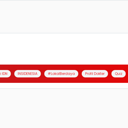
i IDN
INSIDENESIA
#LokalBerdaya
Profil Dokter
Quiz