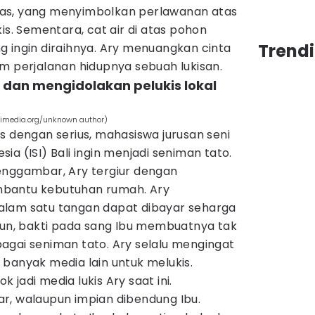
as, yang menyimbolkan perlawanan atas
is. Sementara, cat air di atas pohon
Trendi
g ingin diraihnya. Ary menuangkan cinta
m perjalanan hidupnya sebuah lukisan.
 dan mengidolakan pelukis lokal
kimedia.org/unknown author)
s dengan serius, mahasiswa jurusan seni
esia (ISI) Bali ingin menjadi seniman tato.
enggambar, Ary tergiur dengan
bantu kebutuhan rumah. Ary
alam satu tangan dapat dibayar seharga
amun, bakti pada sang Ibu membuatnya tak
agai seniman tato. Ary selalu mengingat
banyak media lain untuk melukis.
jadi media lukis Ary saat ini.
r, walaupun impian dibendung Ibu.