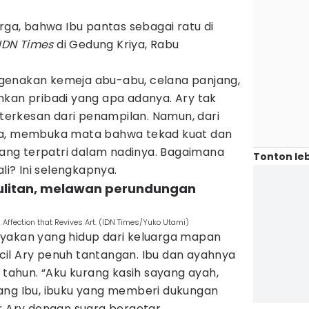
urga, bahwa Ibu pantas sebagai ratu di
IDN Times
di Gedung Kriya, Rabu
genakan kemeja abu-abu, celana panjang,
nkan pribadi yang apa adanya. Ary tak
erkesan dari penampilan. Namun, dari
ya, membuka mata bahwa tekad kuat dan
 yang terpatri dalam nadinya. Bagaimana
Tonton leb
ali? Ini selengkapnya.
sulitan, melawan perundungan
Affection that Revives Art. (IDN Times/Yuko Utami)
yakan yang hidup dari keluarga mapan
il Ary penuh tantangan. Ibu dan ayahnya
3 tahun. “Aku kurang kasih sayang ayah,
ang Ibu, ibuku yang memberi dukungan
r Ary dengan suara bergetar.