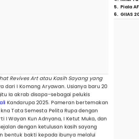
5
.
Piala A
6
.
GIIAS 2
that Revives Art atau Kasih Sayang yang
rya dari I Komang Aryawan. Usianya baru 20
tu Ia akrab disapa–sebagai pelukis
ali
Kandarupa 2025. Pameran bertemakan
akna Tata Semesta Pelita Rupa dengan
ti I Wayan Kun Adnyana, I Ketut Muka, dan
ejalan dengan ketulusan kasih sayang
n bentuk bakti kepada ibunya melalui