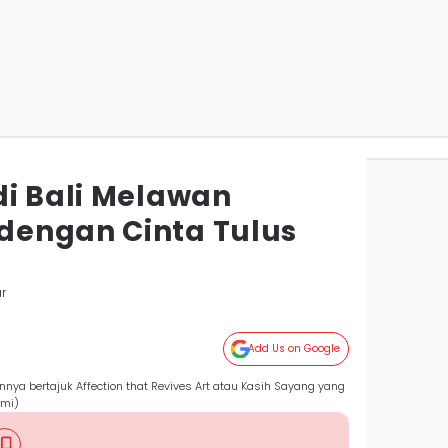
di Bali Melawan
dengan Cinta Tulus
r
Add Us on Google
nya bertajuk Affection that Revives Art atau Kasih Sayang yang
ami)