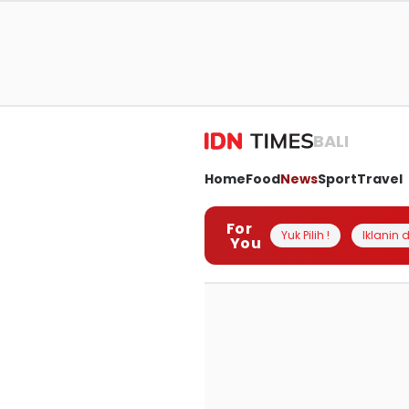
BALI
Home
Food
News
Sport
Travel
For
Yuk Pilih !
Iklanin d
You