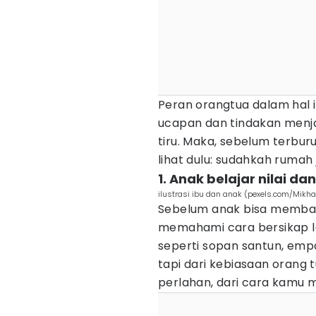
Peran orangtua dalam hal in
ucapan dan tindakan menja
tiru. Maka, sebelum terbu
lihat dulu: sudahkah ruma
1. Anak belajar nilai d
ilustrasi ibu dan anak (pexels.com/Mikhai
Sebelum anak bisa membaca
memahami cara bersikap le
seperti sopan santun, empat
tapi dari kebiasaan oran
perlahan, dari cara kamu