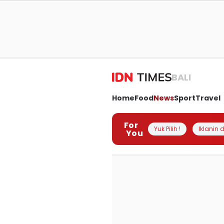
BALI
Home
Food
News
Sport
Travel
For
Yuk Pilih !
Iklanin d
You