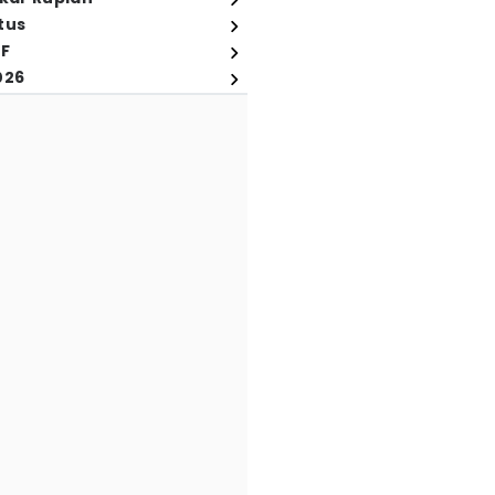
tus
FF
026