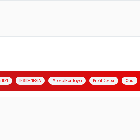
i IDN
INSIDENESIA
#LokalBerdaya
Profil Dokter
Quiz