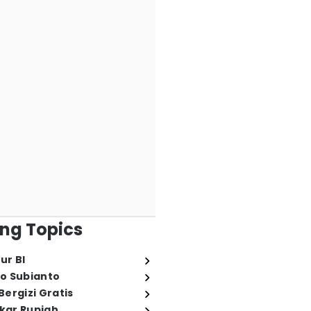
ng Topics
ur BI
o Subianto
ergizi Gratis
ukar Rupiah