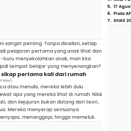
5
.
17 Agus
6
.
Piala A
7
.
GIIAS 2
i sangat penting. Tanpa disadari, setiap
di pelajaran pertama yang anak lihat dan
ru-buru menyekolahkan anak, mari kita
h jadi tempat belajar yang menyenangkan?
an sikap pertama kali dari rumah
l Nilov)
 atau menulis, mereka lebih dulu
wat apa yang mereka lihat di rumah. Nilai
i, dan kejujuran bukan datang dari teori,
g tua. Mereka menyerap semuanya
 menyapa, menanggapi, hingga memeluk.