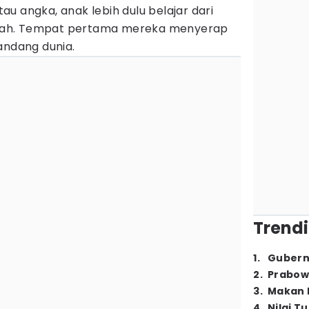
u angka, anak lebih dulu belajar dari
rumah. Tempat pertama mereka menyerap
andang dunia.
Trendi
1
.
Gubern
2
.
Prabow
3
.
Makan B
4
.
Nilai T