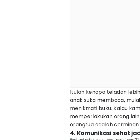
Itulah kenapa teladan lebih
anak suka membaca, mula
menikmati buku. Kalau kam
memperlakukan orang lain
orangtua adalah cerminan
4. Komunikasi sehat ja
ilustrasi sebuah keluarga (pexels.com/Eli