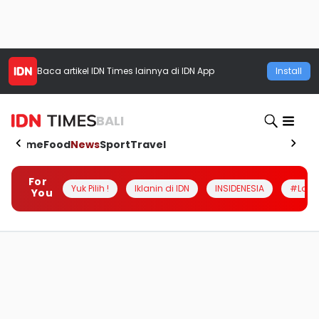
Baca artikel
IDN Times
lainnya di IDN App
Install
BALI
Home
Food
News
Sport
Travel
For
Yuk Pilih !
Iklanin di IDN
INSIDENESIA
#Loka
You