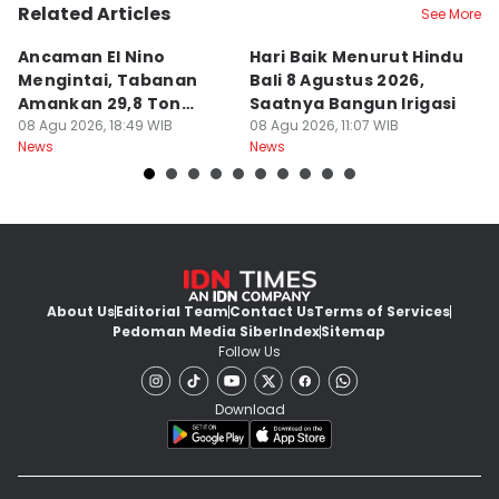
Related Articles
See More
Ancaman El Nino
Hari Baik Menurut Hindu
H
Mengintai, Tabanan
Bali 8 Agustus 2026,
Pa
Amankan 29,8 Ton
Saatnya Bangun Irigasi
A
Beras
08 Agu 2026, 18:49 WIB
08 Agu 2026, 11:07 WIB
08
News
News
Ne
About Us
Editorial Team
Contact Us
Terms of Services
Pedoman Media Siber
Index
Sitemap
Follow Us
Download