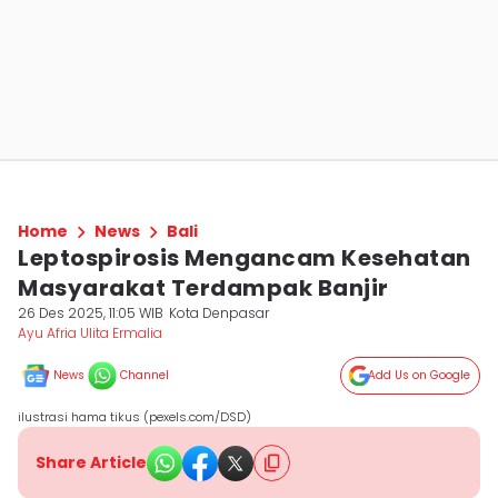
Home
News
Bali
Leptospirosis Mengancam Kesehatan
Masyarakat Terdampak Banjir
26 Des 2025, 11:05 WIB
Kota Denpasar
Ayu Afria Ulita Ermalia
News
Channel
Add Us on Google
ilustrasi hama tikus (pexels.com/DSD)
Share Article