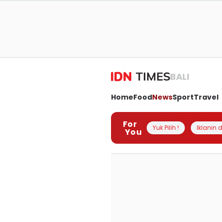
BALI
Home
Food
News
Sport
Travel
For
Yuk Pilih !
Iklanin d
You