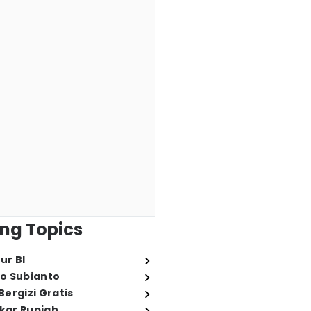
ng Topics
ur BI
o Subianto
ergizi Gratis
ukar Rupiah