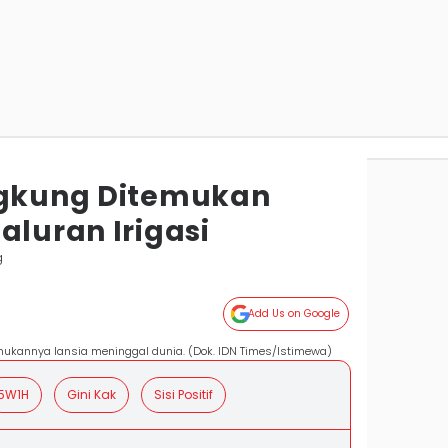
ngkung Ditemukan
aluran Irigasi
g
Add Us on Google
mukannya lansia meninggal dunia. (Dok. IDN Times/Istimewa)
5W1H
Gini Kak
Sisi Positif