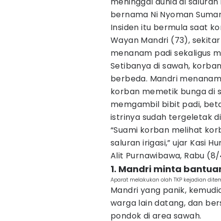
meninggal dunia di saluran 
bernama Ni Nyoman Sumarni
Insiden itu bermula saat k
Wayan Mandri (73), sekita
menanam padi sekaligus me
Setibanya di sawah, korban
berbeda. Mandri menanam p
korban memetik bunga di s
memgambil bibit padi, bet
istrinya sudah tergeletak di 
“Suami korban melihat korb
saluran irigasi,” ujar Kasi
Alit Purnawibawa, Rabu (8/
1. Mandri minta bantua
Aparat melakukan olah TKP kejadian dite
Mandri yang panik, kemudi
warga lain datang, dan b
pondok di area sawah.