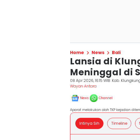
Home
News
Bali
Lansia di Klu
Meninggal di S
08 Apr 2026, 16:15 WIB
Kab. Klungkun
Wayan Antara
News
Channel
Aparat melakukan olah TKP kejadian dite
Intinya Sih
Timeline