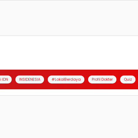
i IDN
INSIDENESIA
#LokalBerdaya
Profil Dokter
Quiz