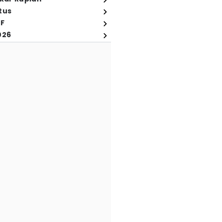
tus
FF
026