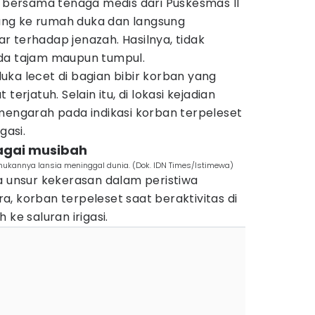
g bersama tenaga medis dari Puskesmas II
ng ke rumah duka dan langsung
 terhadap jenazah. Hasilnya, tidak
nda tajam maupun tumpul.
ka lecet di bagian bibir korban yang
terjatuh. Selain itu, di lokasi kejadian
mengarah pada indikasi korban terpeleset
gasi.
bagai musibah
mukannya lansia meninggal dunia. (Dok. IDN Times/Istimewa)
a unsur kekerasan dalam peristiwa
, korban terpeleset saat beraktivitas di
 ke saluran irigasi.