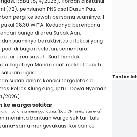
irigasi, Rabu (8/4/2026). Korban diketahui
 (72), pensiunan PNS asal Dusun Pau.
orban pergi ke sawah bersama suaminya, I
r pukul 08.30 WITA. Keduanya berencana
ncari bunga di area Subak Aan.
 dan suaminya beraktivitas di lokasi yang
adi di bagian selatan, sementara
ekitar area sawah. Saat hendak
apa kagetnya Mandri saat melihat tubuh
saluran irigasi.
Tonton leb
an sudah dalam kondisi tergeletak di
 Humas Polres Klungkung, Iptu I Dewa Nyoman
4/2026).
n ke warga sekitar
mukannya lansia meninggal dunia. (Dok. IDN Times/Istimewa)
an meminta bantuan warga sekitar. Lalu
ersama-sama mengevakuasi korban ke