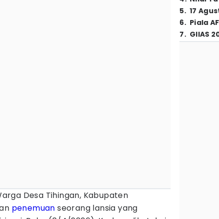
5
.
17 Agus
6
.
Piala A
7
.
GIIAS 2
arga Desa Tihingan, Kabupaten
gan
penemuan
seorang lansia yang