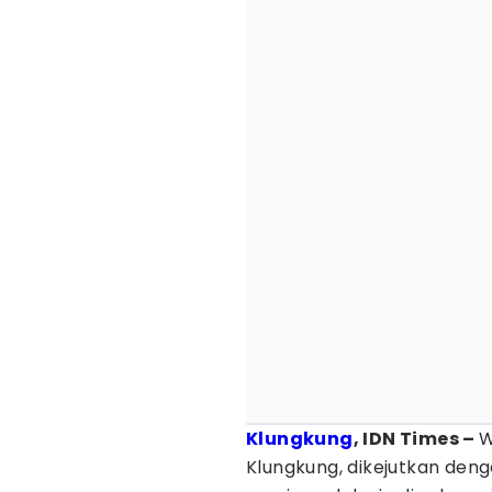
Klungkung
, IDN Times –
W
Klungkung, dikejutkan den