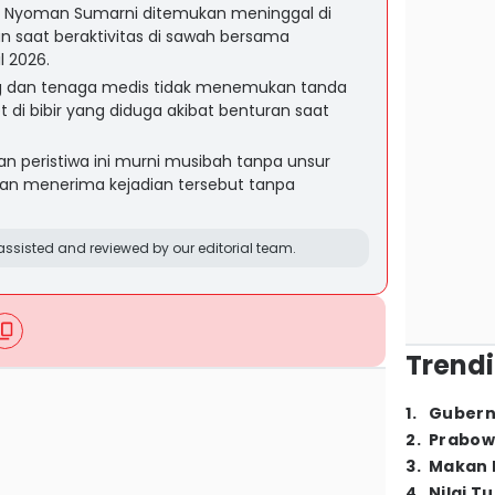
i Nyoman Sumarni ditemukan meninggal di
gan saat beraktivitas di sawah bersama
l 2026.
ung dan tenaga medis tidak menemukan tanda
t di bibir yang diduga akibat benturan saat
an peristiwa ini murni musibah tanpa unsur
rban menerima kejadian tersebut tanpa
ssisted and reviewed by our editorial team.
Trendi
1
.
Gubern
2
.
Prabow
3
.
Makan B
4
.
Nilai T