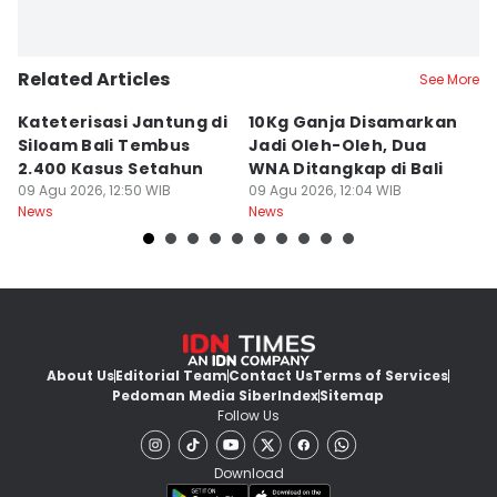
Related Articles
See More
Kateterisasi Jantung di
10Kg Ganja Disamarkan
B
Siloam Bali Tembus
Jadi Oleh-Oleh, Dua
P
2.400 Kasus Setahun
WNA Ditangkap di Bali
G
09 Agu 2026, 12:50 WIB
09 Agu 2026, 12:04 WIB
Ba
09
News
News
Ne
About Us
Editorial Team
Contact Us
Terms of Services
Pedoman Media Siber
Index
Sitemap
Follow Us
Download