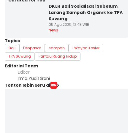
Curated For You
DKLH Bali Sosialisasi Sebelum
Larang Sampah Organik ke TPA
Suwung
05 Agu 2025, 12:43 WIB
News
Topics
Bali
Denpasar
sampah
I Wayan Koster
TPA Suwung
Pantau Ruang Hidup
Editorial Team
Editor
Irma Yudistirani
Tonton lebih seru di