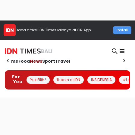
Baca artikel
IDN Times
lainnya di IDN App
Install
BALI
Home
Food
News
Sport
Travel
For
Yuk Pilih !
Iklanin di IDN
INSIDENESIA
#Loka
You