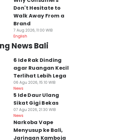
Why Consumers
Don't Hesitate to
Walk Away From a
rone Misterius
HPV Bisa
Cuaca Bali 7
Brand
erbang Malam
Menyerang Laki-
Agustus 2026
7 Aug 2026, 11:00 WIB
ari Resahkan
Laki, 2.893 Siswa
Cerah Berawan
English
eternak di Marga
SD di Klungkung
07 Agu 2026, 10:47 WIB
ng News Bali
News
abanan
Divaksin
 Agu 2026, 17:20 WIB
07 Agu 2026, 13:22 WIB
6 Ide Rak Dinding
ws
News
agar Ruangan Kecil
Terlihat Lebih Lega
06 Agu 2026, 15:10 WIB
News
5 Ide Daur Ulang
Sikat Gigi Bekas
07 Agu 2026, 21:30 WIB
News
Narkoba Vape
Menyusup ke Bali,
Jaringan Kamboja