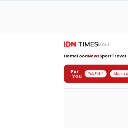
BALI
Home
Food
News
Sport
Travel
For
Yuk Pilih !
Iklanin d
You