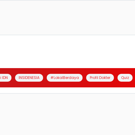
i IDN
INSIDENESIA
#LokalBerdaya
Profil Dokter
Quiz