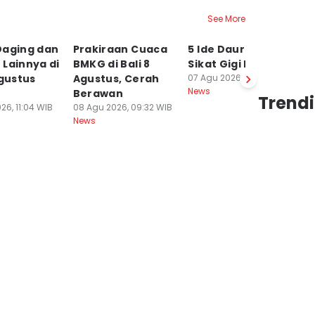
See More
Daging dan
Prakiraan Cuaca
5 Ide Daur Ulang
D
Lainnya di
BMKG di Bali 8
Sikat Gigi Bekas
T
Agustus
Agustus, Cerah
07 Agu 2026, 21:30 WIB
H
News
Berawan
P
Trendi
26, 11:04 WIB
08 Agu 2026, 09:32 WIB
T
News
07
Ne