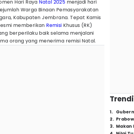
omen Hari Raya
Natal 2025
menjadi hari
 sejumlah Warga Binaan Pemasyarakatan
Negara, Kabupaten Jembrana. Tepat Kamis
n resmi memberikan
Remisi
Khusus (RK)
ang berperilaku baik selama menjalani
ima orang yang menerima remisi Natal.
Trendi
1
.
Gubern
2
.
Prabow
3
.
Makan B
4
.
Nilai T