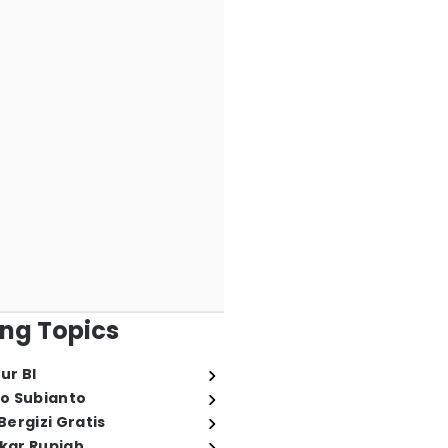
ng Topics
ur BI
o Subianto
ergizi Gratis
ukar Rupiah