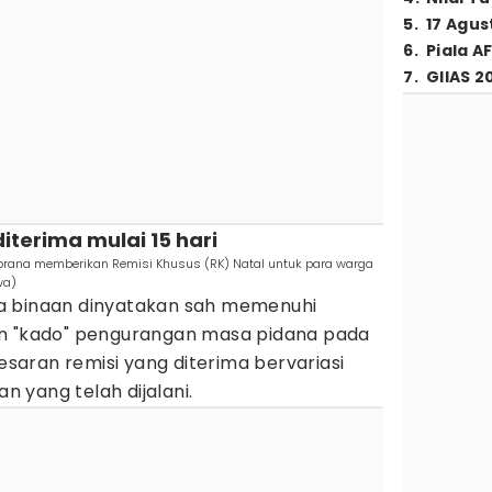
5
.
17 Agus
6
.
Piala A
7
.
GIIAS 2
diterima mulai 15 hari
mbrana memberikan Remisi Khusus (RK) Natal untuk para warga
wa)
a binaan dinyatakan sah memenuhi
an "kado" pengurangan masa pidana pada
besaran remisi yang diterima bervariasi
 yang telah dijalani.