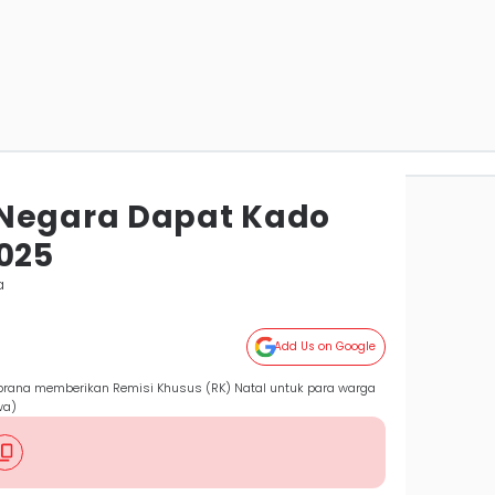
 Negara Dapat Kado
2025
a
Add Us on Google
mbrana memberikan Remisi Khusus (RK) Natal untuk para warga
wa)