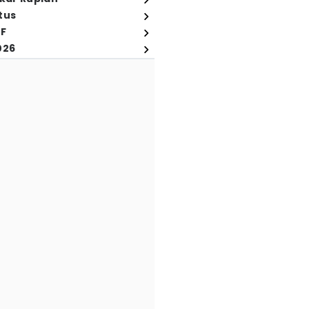
tus
FF
026