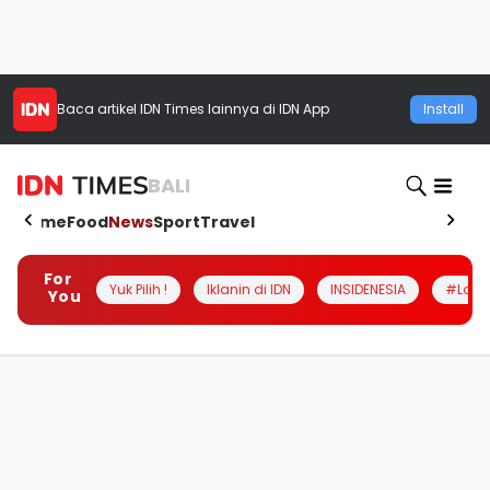
Baca artikel
IDN Times
lainnya di IDN App
Install
BALI
Home
Food
News
Sport
Travel
For
Yuk Pilih !
Iklanin di IDN
INSIDENESIA
#Loka
You