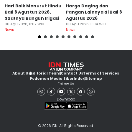
Hari Baik Menurut Hindu
Harga Daging dan
P
Bali 8 Agustus 2026,
Pangan Lainnya di Bali 8
di
Saatnya Bangun Irigasi
Agustus 2026
B
08 Agu 2026, 11:07 WIB
08 Agu 2026, 11:04 WIB
08
News
News
Ne
About Us
Editorial Team
Contact Us
Terms of Services
Pedoman Media Siber
Index
Sitemap
Follow Us
Download
© 2026 IDN. All Rights Reserved.