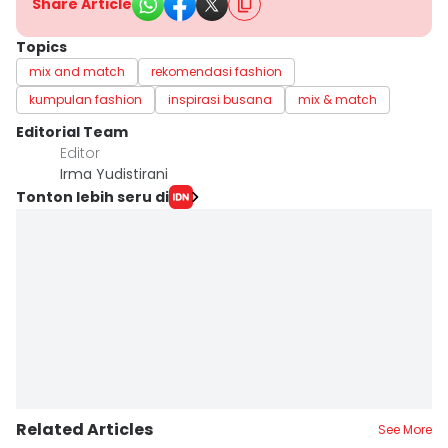
Share Article
Topics
mix and match
rekomendasi fashion
kumpulan fashion
inspirasi busana
mix & match
Editorial Team
Editor
Irma Yudistirani
Tonton lebih seru di
Related Articles
See More