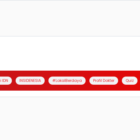
i IDN
INSIDENESIA
#LokalBerdaya
Profil Dokter
Quiz