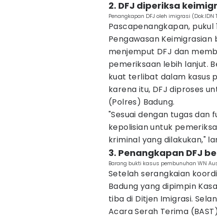
2. DFJ diperiksa keimig
Penangkapan DFJ oleh imigrasi (Dok.IDN
Pascapenangkapan, pukul 10
Pengawasan Keimigrasian b
menjemput DFJ dan membaw
pemeriksaan lebih lanjut. 
kuat terlibat dalam kasus 
karena itu, DFJ diproses u
(Polres) Badung.
"Sesuai dengan tugas dan 
kepolisian untuk pemeriksa
kriminal yang dilakukan," la
3. Penangkapan DFJ be
Barang bukti kasus pembunuhan WN Austr
Setelah serangkaian koordin
Badung yang dipimpin Kasa
tiba di Ditjen Imigrasi. Se
Acara Serah Terima (BAST