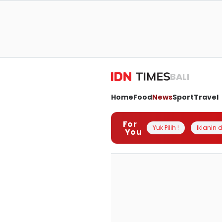
BALI
Home
Food
News
Sport
Travel
For
Yuk Pilih !
Iklanin d
You