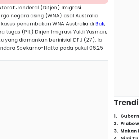
ktorat Jenderal (Ditjen) Imigrasi
a negara asing (WNA) asal Australia
m kasus penembakan WNA Australia di
Bali
,
a tugas (Plt) Dirjen Imigrasi, Yuldi Yusman,
 yang diamankan berinisial DFJ (27). Ia
andara Soekarno-Hatta pada pukul 06.25
Trendi
1
.
Gubern
2
.
Prabow
3
.
Makan B
4
.
Nilai T