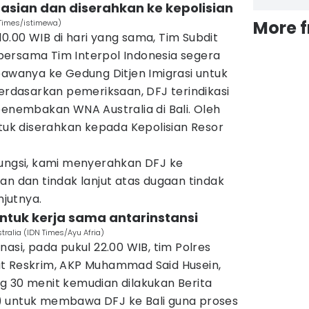
rasian dan diserahkan ke kepolisian
More 
 Times/istimewa)
.00 WIB di hari yang sama, Tim Subdit
ersama Tim Interpol Indonesia segera
anya ke Gedung Ditjen Imigrasi untuk
Berdasarkan pemeriksaan, DFJ terindikasi
penembakan WNA Australia di Bali. Oleh
ntuk diserahkan kepada Kepolisian Resor
fungsi, kami menyerahkan DFJ ke
an dan tindak lanjut atas dugaan tindak
njutnya.
ntuk kerja sama antarinstansi
alia (IDN Times/Ayu Afria)
asi, pada pukul 22.00 WIB, tim Polres
t Reskrim, AKP Muhammad Said Husein,
lang 30 menit kemudian dilakukan Berita
) untuk membawa DFJ ke Bali guna proses