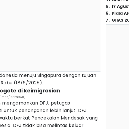
5
.
17 Agus
6
.
Piala A
7
.
GIIAS 2
donesia menuju Singapura dengan tujuan
 Rabu (18/6/2025).
togate di keimigrasian
 Times/istimewa)
ah mengamankan DFJ, petugas
i untuk penanganan lebih lanjut. DFJ
 waktu berkat Pencekalan Mendesak yang
nesia. DFJ tidak bisa melintas keluar