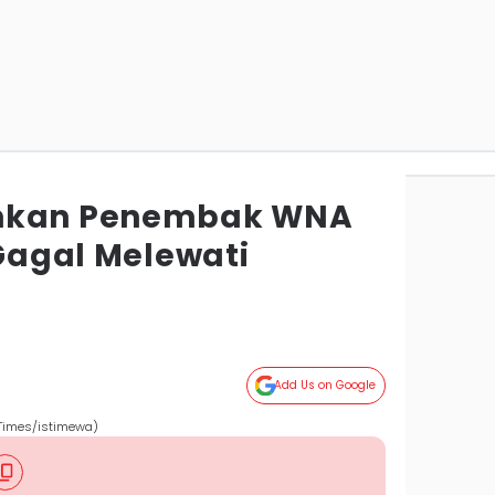
ankan Penembak WNA
 Gagal Melewati
Add Us on Google
 Times/istimewa)