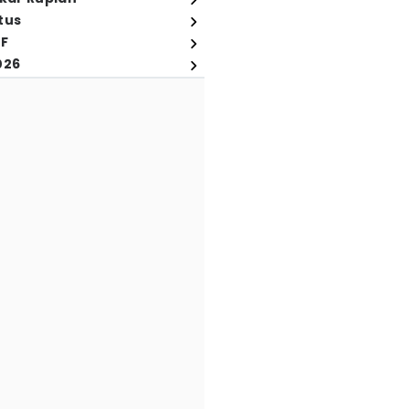
tus
FF
026