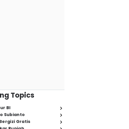
ng Topics
ur BI
o Subianto
ergizi Gratis
ukar Rupiah