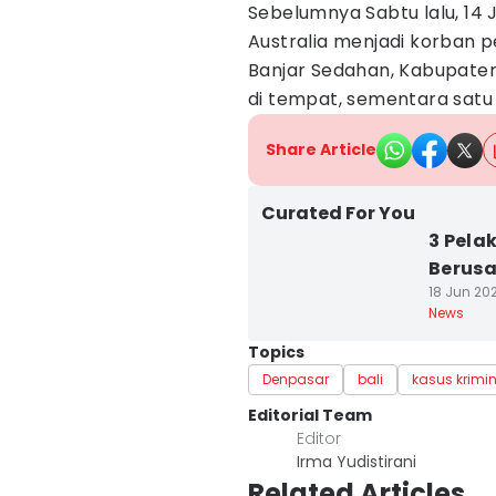
Sebelumnya Sabtu lalu, 14 J
Australia menjadi korban 
Banjar Sedahan, Kabupate
di tempat, sementara satu 
Share Article
Curated For You
3 Pela
Berusa
18 Jun 202
News
Topics
Denpasar
bali
kasus krimi
Editorial Team
Editor
Irma Yudistirani
Related Articles