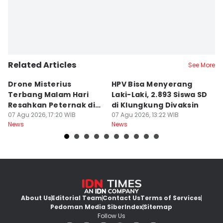
Related Articles
See More
Drone Misterius
HPV Bisa Menyerang
C
Terbang Malam Hari
Laki-Laki, 2.893 Siswa SD
2
Resahkan Peternak di
di Klungkung Divaksin
07
Ne
Marga Tabanan
07 Agu 2026, 17:20 WIB
07 Agu 2026, 13:22 WIB
News
News
About Us
Editorial Team
Contact Us
Terms of Services
Pedoman Media Siber
Index
Sitemap
Follow Us