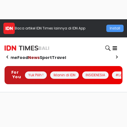
Baca artikel
IDN Times
lainnya di IDN App
Install
BALI
Home
Food
News
Sport
Travel
For
Yuk Pilih !
Iklanin di IDN
INSIDENESIA
#Loka
You