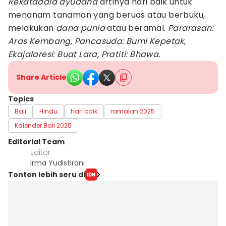
Rekatadala ayudana
artinya hari baik untuk
menanam tanaman yang beruas atau berbuku,
melakukan
dana punia
atau beramal.
Pararasan:
Aras Kembang, Pancasuda: Bumi Kepetak,
Ekajalaresi: Buat Lara, Pratiti: Bhawa.
Share Article
Topics
Bali
Hindu
hari baik
ramalan 2025
Kalender Bali 2025
Editorial Team
Editor
Irma Yudistirani
Tonton lebih seru di