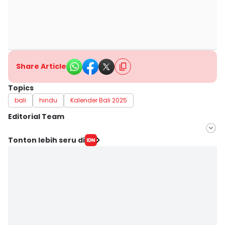
Share Article
Topics
bali
hindu
Kalender Bali 2025
Editorial Team
Editor
Tonton lebih seru di
Ni Komang Yuko Utami
Editor
Irma Yudistirani