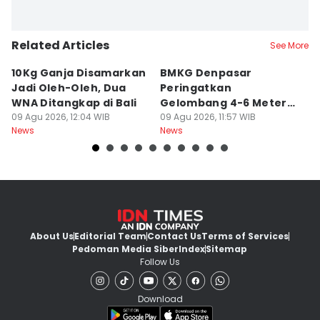
Related Articles
See More
10Kg Ganja Disamarkan
BMKG Denpasar
H
Jadi Oleh-Oleh, Dua
Peringatkan
A
WNA Ditangkap di Bali
Gelombang 4-6 Meter di
R
09 Agu 2026, 12:04 WIB
Bali
09 Agu 2026, 11:57 WIB
09
News
News
Ne
About Us
Editorial Team
Contact Us
Terms of Services
Pedoman Media Siber
Index
Sitemap
Follow Us
Download