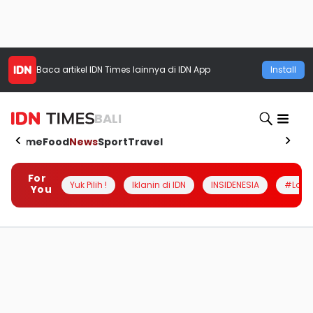
Baca artikel
IDN Times
lainnya di IDN App
Install
BALI
Home
Food
News
Sport
Travel
For
Yuk Pilih !
Iklanin di IDN
INSIDENESIA
#Loka
You