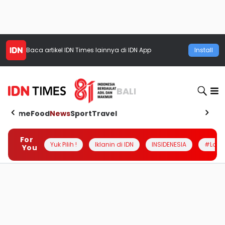
Baca artikel
IDN Times
lainnya di IDN App
Install
BALI
Home
Food
News
Sport
Travel
For
Yuk Pilih !
Iklanin di IDN
INSIDENESIA
#Loka
You