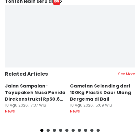
Editor
Tonton lebih seru di
Irma Yudistirani
Editor
Erick Akbar
Related Articles
See More
Jalan Sampalan-
Gamelan Selonding dari
[O
Toyapakeh Nusa Penida
100Kg Plastik Daur Ulang
M
Direkonstruksi Rp50,6
Bergema di Bali
d
Miliar
10 Agu 2026, 17:37 WIB
10 Agu 2026, 15:09 WIB
10
News
News
Ne