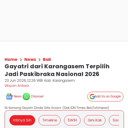
Home
News
Bali
Gayatri dari Karangasem Terpilih
Jadi Paskibraka Nasional 2026
23 Jun 2026, 12:26 WIB
Kab. Karangasem
Wayan Antara
News
Channel
Add Us on Google
Ni Komang Gayatri Dinda Gita Arsani. (Dok.IDN Times Bali/Istimewa)
Intinya Sih
Timeline
5W1H
Gini Kak
Sisi Posit