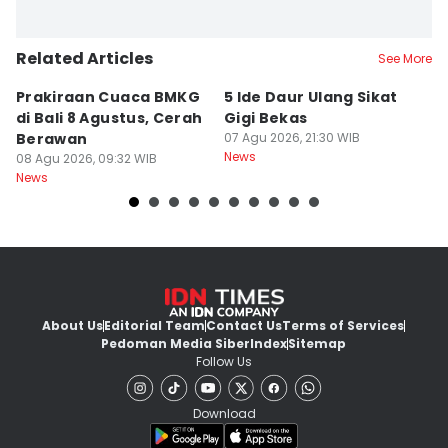
Related Articles
See More
Prakiraan Cuaca BMKG
5 Ide Daur Ulang Sikat
D
di Bali 8 Agustus, Cerah
Gigi Bekas
T
Berawan
07 Agu 2026, 21:30 WIB
R
News
08 Agu 2026, 09:32 WIB
M
07
News
Ne
About Us
Editorial Team
Contact Us
Terms of Services
Pedoman Media Siber
Index
Sitemap
Follow Us
Download