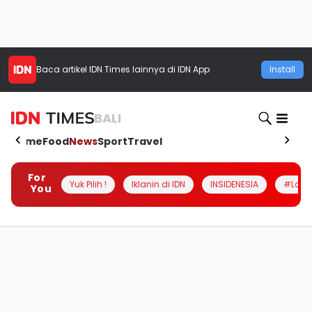
Baca artikel
IDN Times
lainnya di IDN App
Install
BALI
Home
Food
News
Sport
Travel
For
Yuk Pilih !
Iklanin di IDN
INSIDENESIA
#Loka
You