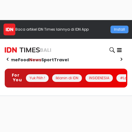
Baca artikel
IDN Times
lainnya di IDN App
Install
BALI
Home
Food
News
Sport
Travel
For
Yuk Pilih !
Iklanin di IDN
INSIDENESIA
#Loka
You