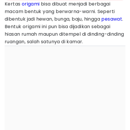
Kertas
origami
bisa dibuat menjadi berbagai
macam bentuk yang berwarna-warni. Seperti
dibentuk jadi hewan, bunga, baju, hingga
pesawat
.
Bentuk origami ini pun bisa dijadikan sebagai
hiasan rumah maupun ditempel di dinding-dinding
ruangan, salah satunya di kamar.