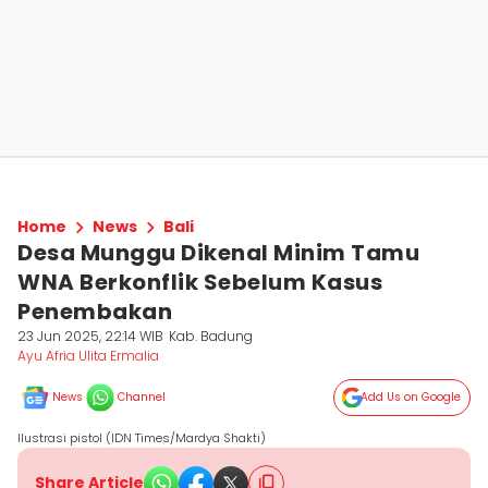
Home
News
Bali
Desa Munggu Dikenal Minim Tamu
WNA Berkonflik Sebelum Kasus
Penembakan
23 Jun 2025, 22:14 WIB
Kab. Badung
Ayu Afria Ulita Ermalia
News
Channel
Add Us on Google
Ilustrasi pistol (IDN Times/Mardya Shakti)
Share Article