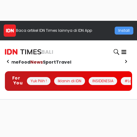
Baca artikel
IDN Times
lainnya di IDN App
Install
BALI
Home
Food
News
Sport
Travel
For
Yuk Pilih !
Iklanin di IDN
INSIDENESIA
#Loka
You