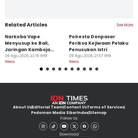
Related Articles
See More
Narkoba Vape
Polresta Denpasar
4
Menyusup ke Bali,
Periksa Kejiwaan Pelaku
T
Jaringan Kamboja
Penusukan Istri
d
Terbongkar
06 Agu 2026, 22:15 WIB
06 Agu 2026, 21:57 WIB
06
News
News
Ne
About Us
Editorial Team
Contact Us
Terms of Services
Pedoman Media Siber
Index
Sitemap
Follow Us
Download