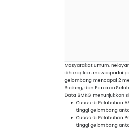
Masyarakat umum, nelayan,
diharapkan mewaspadai pe
gelombang mencapai 2 meter
Badung, dan Perairan Selata
Data BMKG menunjukkan sit
Cuaca di Pelabuhan A
tinggi gelombang anta
Cuaca di Pelabuhan 
tinggi gelombang anta