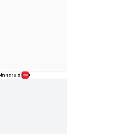
ih seru di