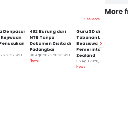
More 
See More
ta Denpasar
482 Burung dari
Guru SD di
6 
 Kejiwaan
NTB Tanpa
Tabanan Lolos
a
 Penusukan
Dokumen Disita di
Beasiswa NZELTO
Ke
Padangbai
Pemerintah New
L
26, 21:57 WIB
06 Agu 2026, 20:26 WIB
Zealand
06
News
Ne
06 Agu 2026, 15:56 WIB
News