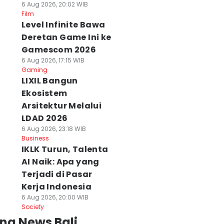
6 Aug 2026, 20:02 WIB
Film
Level Infinite Bawa
Deretan Game Ini ke
Gamescom 2026
6 Aug 2026, 17:15 WIB
Gaming
LIXIL Bangun
Ekosistem
Arsitektur Melalui
LDAD 2026
6 Aug 2026, 23:18 WIB
Business
IKLK Turun, Talenta
AI Naik: Apa yang
Terjadi di Pasar
Kerja Indonesia
6 Aug 2026, 20:00 WIB
Society
ng News Bali