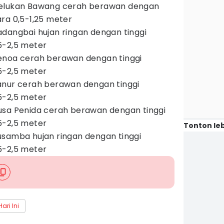
Celukan Bawang cerah berawan dengan
ra 0,5-1,25 meter
dangbai hujan ringan dengan tinggi
5-2,5 meter
enoa cerah berawan dengan tinggi
5-2,5 meter
anur cerah berawan dengan tinggi
5-2,5 meter
usa Penida cerah berawan dengan tinggi
5-2,5 meter
Tonton leb
usamba hujan ringan dengan tinggi
5-2,5 meter
ari Ini