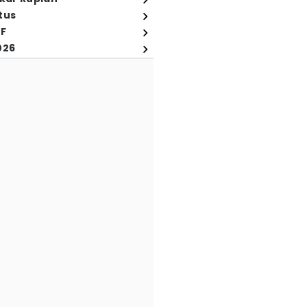
tus
FF
026