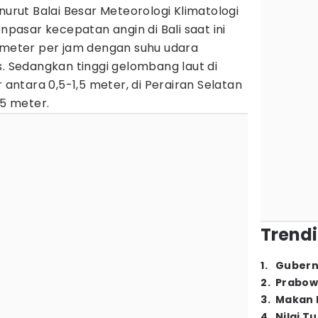
urut Balai Besar Meteorologi Klimatologi
enpasar kecepatan angin di Bali saat ini
lometer per jam dengan suhu udara
s. Sedangkan tinggi gelombang laut di
r antara 0,5-1,5 meter, di Perairan Selatan
,5 meter.
Trendi
1
.
Gubern
2
.
Prabow
3
.
Makan B
4
.
Nilai T