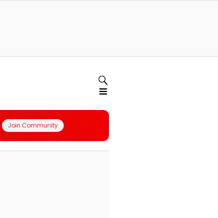
Join Community