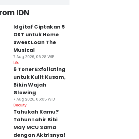
from IDN
Idgitaf Ciptakan 5
Ide Rak Dinding
OST untuk Home
Harga Pangan Bali
Semua
gar Ruangan
Hari Ini, Cabai
Pengunjung 5
Sweet Loan The
cil Terlihat
Rawit Rp46.590 Per
Destinasi di Nusa
Musical
ebih Lega
Kg
Penida akan
7 Aug 2026, 06:28 WIB
 Agu 2026, 15:10 WIB
06 Agu 2026, 13:06 WIB
Dipungut Tiket
Life
ws
News
Masuk
6 Toner Exfoliating
06 Agu 2026, 13:02 WIB
untuk Kulit Kusam,
News
Bikin Wajah
Glowing
7 Aug 2026, 06:05 WIB
Beauty
Tahukah Kamu?
Tahun Lahir Bibi
May MCU Sama
dengan Aktrisnya!