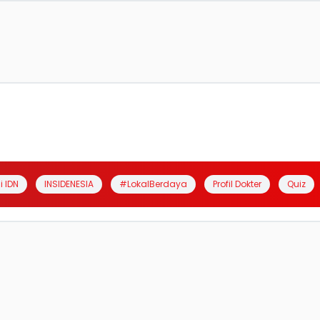
i IDN
INSIDENESIA
#LokalBerdaya
Profil Dokter
Quiz