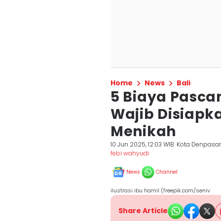
Home
News
Bali
5 Biaya Pasca
Wajib Disiapk
Menikah
10 Jun 2025, 12:03 WIB
Kota Denpasa
febi wahyudi
News
Channel
ilustrasi ibu hamil (freepik.com/seniv
Share Article