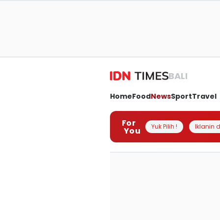
BALI
Home
Food
News
Sport
Travel
For
Yuk Pilih !
Iklanin d
You