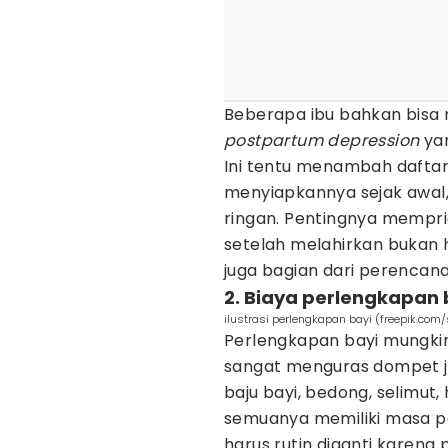
Beberapa ibu bahkan bisa
postpartum depression
ya
Ini tentu menambah daftar 
menyiapkannya sejak awal, 
ringan. Pentingnya memprio
setelah melahirkan bukan 
juga bagian dari perencanaa
2. Biaya perlengkapan 
ilustrasi perlengkapan bayi (freepik.com/
Perlengkapan bayi mungkin
sangat menguras dompet jik
baju bayi, bedong, selimut
semuanya memiliki masa pa
harus rutin diganti karena 