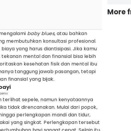
More 
 mengalami
baby blues,
atau bahkan
ng membutuhkan konsultasi profesional.
biaya yang harus diantisipasi. Jika kamu
tekanan mental dan finansial bisa lebih
ritaskan kesehatan fisik dan mental ibu
hanya tanggung jawab pasangan, tetapi
n finansial yang bijak.
bayi
seniv
 terlihat sepele, namun kenyataannya
a tidak direncanakan. Mulai dari popok,
, hingga perlengkapan mandi dan tidur,
kai yang singkat. Perlengkapan tersebut
pertumbuhan bayi sangat cepat. Selain itu,