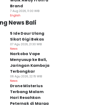
Walk Away From a
Brand
7 Aug 2026, 11:00 WIB
English
ng News Bali
5 Ide Daur Ulang
Sikat Gigi Bekas
07 Agu 2026, 21:30 WIB
News
Narkoba Vape
Menyusup ke Bali,
Jaringan Kamboja
Terbongkar
06 Agu 2026, 22:15 WIB
News
Drone Misterius
Terbang Malam
Hari Resahkan
Peternak di Marga