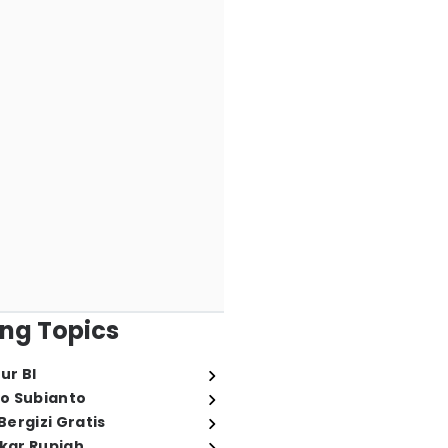
ng Topics
ur BI
o Subianto
ergizi Gratis
ukar Rupiah