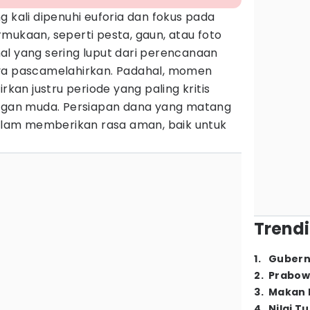
g kali dipenuhi euforia dan fokus pada
mukaan, seperti pesta, gaun, atau foto
hal yang sering luput dari perencanaan
aya pascamelahirkan. Padahal, momen
rkan justru periode yang paling kritis
angan muda. Persiapan dana yang matang
lam memberikan rasa aman, baik untuk
Trendi
1
.
Gubern
2
.
Prabow
3
.
Makan B
4
.
Nilai T