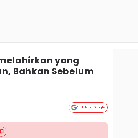
melahirkan yang
an, Bahkan Sebelum
r
Add Us on Google