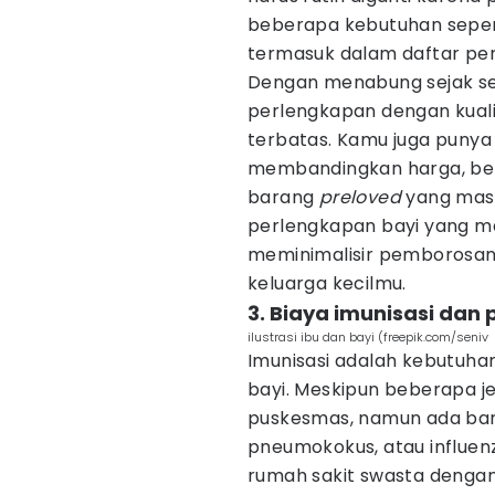
beberapa kebutuhan seperti
termasuk dalam daftar pen
Dengan menabung sejak se
perlengkapan dengan kuali
terbatas. Kamu juga punya
membandingkan harga, be
barang
preloved
yang masi
perlengkapan bayi yang 
meminimalisir pemborosan 
keluarga kecilmu.
3. Biaya imunisasi dan 
ilustrasi ibu dan bayi (freepik.com/seniv
Imunisasi adalah kebutuhan
bayi. Meskipun beberapa jen
puskesmas, namun ada bany
pneumokokus, atau influenza
rumah sakit swasta dengan b