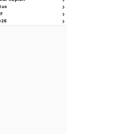
tus
FF
026