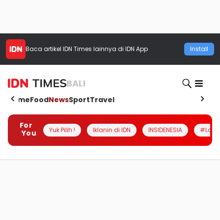
Baca artikel
IDN Times
lainnya di IDN App
Install
BALI
Home
Food
News
Sport
Travel
For
Yuk Pilih !
Iklanin di IDN
INSIDENESIA
#Loka
You