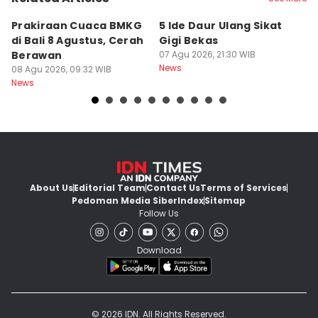
Prakiraan Cuaca BMKG
5 Ide Daur Ulang Sikat
D
di Bali 8 Agustus, Cerah
Gigi Bekas
T
Berawan
07 Agu 2026, 21:30 WIB
R
News
08 Agu 2026, 09:32 WIB
M
07
News
Ne
About Us
Editorial Team
Contact Us
Terms of Services
Pedoman Media Siber
Index
Sitemap
Follow Us
Download
© 2026 IDN. All Rights Reserved.