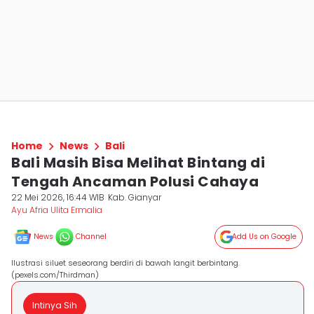
Home
News
Bali
Bali Masih Bisa Melihat Bintang di
Tengah Ancaman Polusi Cahaya
22 Mei 2026, 16:44 WIB
Kab. Gianyar
Ayu Afria Ulita Ermalia
News
Channel
Add Us on Google
Ilustrasi siluet seseorang berdiri di bawah langit berbintang.
(pexels.com/Thirdman)
Intinya Sih