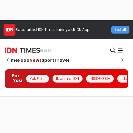
Baca artikel
IDN Times
lainnya di IDN App
Install
BALI
Home
Food
News
Sport
Travel
For
Yuk Pilih !
Iklanin di IDN
INSIDENESIA
#Loka
You