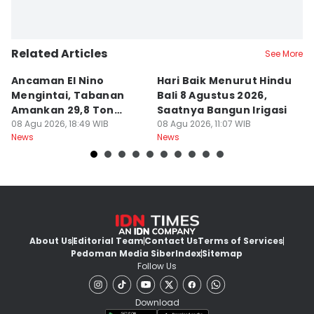
Related Articles
See More
Ancaman El Nino
Hari Baik Menurut Hindu
H
Mengintai, Tabanan
Bali 8 Agustus 2026,
Pa
Amankan 29,8 Ton
Saatnya Bangun Irigasi
A
Beras
08 Agu 2026, 18:49 WIB
08 Agu 2026, 11:07 WIB
08
News
News
Ne
About Us
Editorial Team
Contact Us
Terms of Services
Pedoman Media Siber
Index
Sitemap
Follow Us
Download