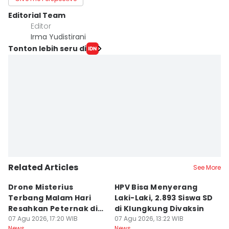
Editorial Team
Editor
Irma Yudistirani
Tonton lebih seru di
Related Articles
See More
Drone Misterius
HPV Bisa Menyerang
C
Terbang Malam Hari
Laki-Laki, 2.893 Siswa SD
2
Resahkan Peternak di
di Klungkung Divaksin
07
Ne
Marga Tabanan
07 Agu 2026, 17:20 WIB
07 Agu 2026, 13:22 WIB
News
News