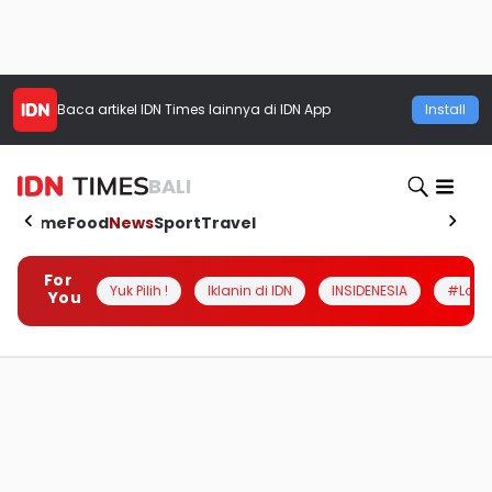
Baca artikel
IDN Times
lainnya di IDN App
Install
BALI
Home
Food
News
Sport
Travel
For
Yuk Pilih !
Iklanin di IDN
INSIDENESIA
#Loka
You