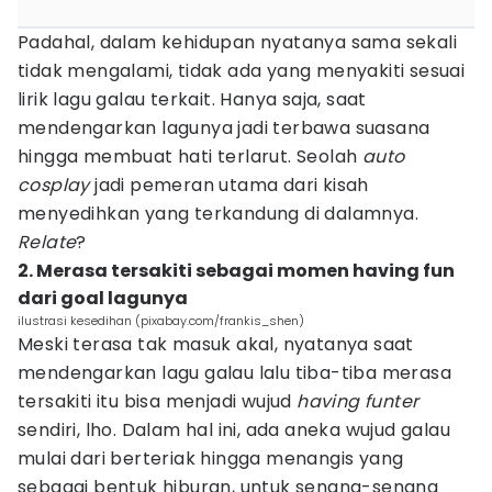
Padahal, dalam kehidupan nyatanya sama sekali
tidak mengalami, tidak ada yang menyakiti sesuai
lirik lagu galau terkait. Hanya saja, saat
mendengarkan lagunya jadi terbawa suasana
hingga membuat hati terlarut. Seolah
auto
cosplay
jadi pemeran utama dari kisah
menyedihkan yang terkandung di dalamnya.
Relate
?
2. Merasa tersakiti sebagai momen having fun
dari goal lagunya
ilustrasi kesedihan (pixabay.com/frankis_shen)
Meski terasa tak masuk akal, nyatanya saat
mendengarkan lagu galau lalu tiba-tiba merasa
tersakiti itu bisa menjadi wujud
having funter
sendiri, lho. Dalam hal ini, ada aneka wujud galau
mulai dari berteriak hingga menangis yang
sebagai bentuk hiburan, untuk senang-senang