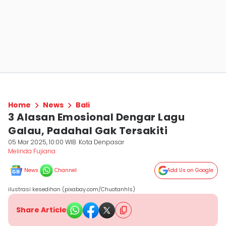
Home
News
Bali
3 Alasan Emosional Dengar Lagu
Galau, Padahal Gak Tersakiti
05 Mar 2025, 10:00 WIB
Kota Denpasar
Melinda Fujiana
News
Channel
Add Us on Google
ilustrasi kesedihan (pixabay.com/Chuotanhls)
Share Article