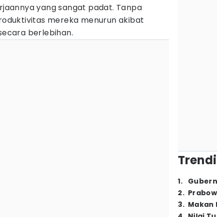
kerjaannya yang sangat padat. Tanpa
produktivitas mereka menurun akibat
 secara berlebihan.
Trendi
1
.
Gubern
2
.
Prabow
3
.
Makan B
4
.
Nilai T