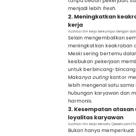
tanpa beban pekerjaan, s
menjadi lebih
fresh
.
2. Meningkatkan keakr
kerja
ilustrasi tim kerja berkumpul dengan ba
Selain mengembalikan se
meningkatkan keakraban dan
Meski sering bertemu dala
kesibukan pekerjaan memb
untuk berbincang-bincang 
Maka
nya outing
kantor me
lebih mengenal satu sama 
hubungan karyawan dan me
harmonis.
3. Kesempatan atasan 
loyalitas karyawan
ilustrasi tim kerja bersatu (pexels.com/Y
Bukan hanya memperkuat 