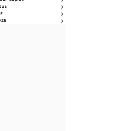
tus
FF
026