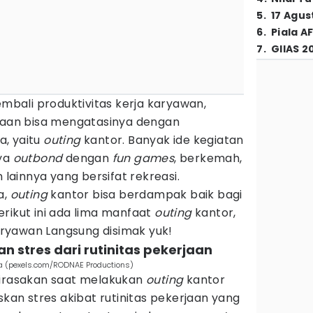
5
.
17 Agus
6
.
Piala A
7
.
GIIAS 2
ali produktivitas kerja karyawan,
ahaan bisa mengatasinya dengan
, yaitu
outing
kantor. Banyak ide kegiatan
nya
outbond
dengan
fun games
, berkemah,
n lainnya yang bersifat rekreasi.
a,
outing
kantor bisa berdampak baik bagi
rikut ini ada lima manfaat
outing
kantor,
ryawan Langsung disimak yuk!
 stres dari rutinitas pekerjaan
ma (pexels.com/RODNAE Productions)
dirasakan saat melakukan
outing
kantor
n stres akibat rutinitas pekerjaan yang