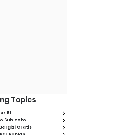
ng Topics
ur BI
o Subianto
ergizi Gratis
ukar Rupiah