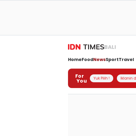
BALI
Home
Food
News
Sport
Travel
For
Yuk Pilih !
Iklanin d
You