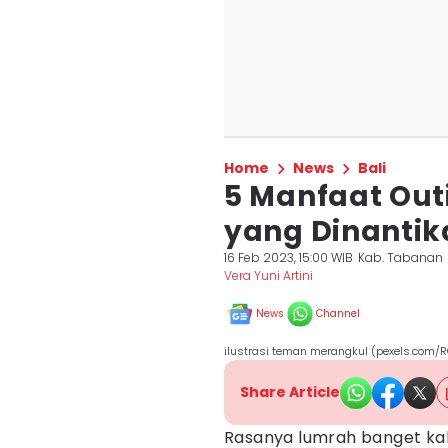
Home
News
Bali
5 Manfaat Out
yang Dinanti
16 Feb 2023, 15:00 WIB
Kab. Tabanan
Vera Yuni Artini
News
Channel
ilustrasi teman merangkul (pexels.com/
Share Article
Rasanya lumrah banget kal