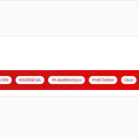
i IDN
INSIDENESIA
#LokalBerdaya
Profil Dokter
Quiz