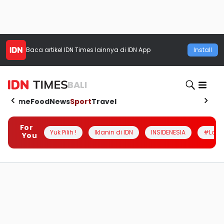
Baca artikel
IDN Times
lainnya di IDN App
Install
BALI
Home
Food
News
Sport
Travel
For
Yuk Pilih !
Iklanin di IDN
INSIDENESIA
#Loka
You