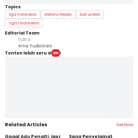
Topics
liga indonesia
stefano lilipaly
bali united
Liga 1 Indonesia
Editorial Team
Editor
Irma Yudistirani
Tonton lebih seru di
Related Articles
See More
Gagal Adu Penalti, Igor
Sang Penyelamat
P