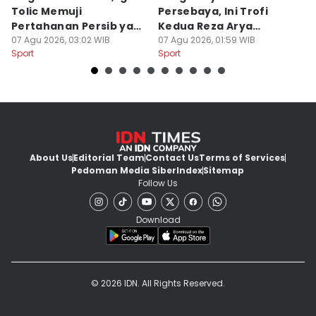
Tolic Memuji
Persebaya, Ini Trofi
P
Pertahanan Persib yang
Kedua Reza Arya
A
Solid
07 Agu 2026, 03:02 WIB
Bersama Tavares
07 Agu 2026, 01:59 WIB
06
Sport
Sport
Sp
About Us
Editorial Team
Contact Us
Terms of Services
Pedoman Media Siber
Index
Sitemap
Follow Us
Download
© 2026 IDN. All Rights Reserved.