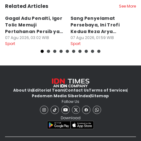
Related Articles
See More
Gagal Adu Penalti, Igor
Sang Penyelamat
P
Tolic Memuji
Persebaya, Ini Trofi
P
Pertahanan Persib yang
Kedua Reza Arya
A
Solid
07 Agu 2026, 03:02 WIB
Bersama Tavares
07 Agu 2026, 01:59 WIB
06
Sport
Sport
Sp
About Us
Editorial Team
Contact Us
Terms of Services
Pedoman Media Siber
Index
Sitemap
Follow Us
Download