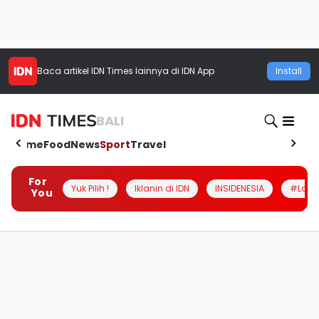
Baca artikel
IDN Times
lainnya di IDN App
Install
BALI
Home
Food
News
Sport
Travel
For
Yuk Pilih !
Iklanin di IDN
INSIDENESIA
#Loka
You