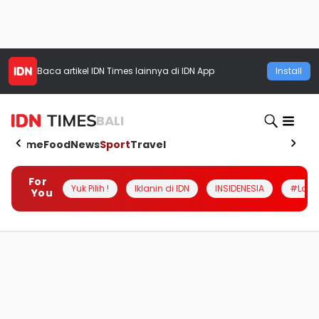
Baca artikel
IDN Times
lainnya di IDN App
Install
BALI
Home
Food
News
Sport
Travel
For
Yuk Pilih !
Iklanin di IDN
INSIDENESIA
#Loka
You