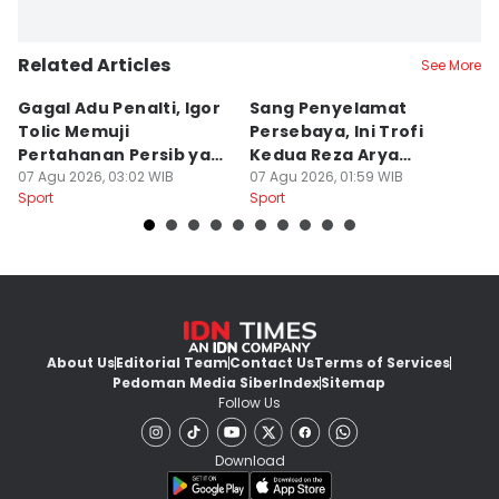
Related Articles
See More
Gagal Adu Penalti, Igor
Sang Penyelamat
P
Tolic Memuji
Persebaya, Ini Trofi
P
Pertahanan Persib yang
Kedua Reza Arya
A
Solid
07 Agu 2026, 03:02 WIB
Bersama Tavares
07 Agu 2026, 01:59 WIB
06
Sport
Sport
Sp
About Us
Editorial Team
Contact Us
Terms of Services
Pedoman Media Siber
Index
Sitemap
Follow Us
Download